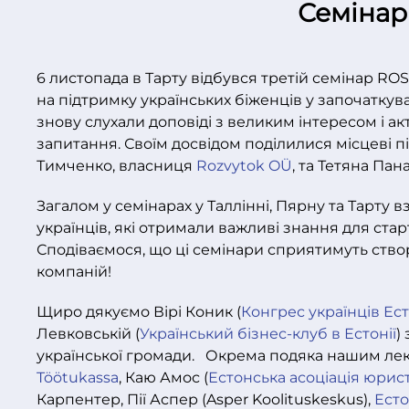
Семінар 
6 листопада в Тарту відбувся третій семінар RO
на підтримку українських біженців у започаткув
знову слухали доповіді з великим інтересом і а
запитання. Своїм досвідом поділилися місцеві п
Тимченко, власниця
Rozvytok OÜ
, та Тетяна Пан
Загалом у семінарах у Таллінні, Пярну та Тарту в
українців, які отримали важливі знання для стар
Сподіваємося, що ці семінари сприятимуть ств
компаній!
Щиро дякуємо Вірі Коник (
Конгрес українців Ест
Левковській (
Український бізнес-клуб в Естонії
)
української громади.
Окрема подяка нашим ле
Töötukassa
, Каю Амос (
Естонська асоціація юрист
Карпентер, Пії Аспер (Asper Koolituskeskus),
Есто