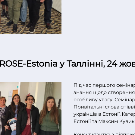
ROSE-Estonia у Таллінні, 24 жо
Під час першого семіна
знання щодо створення б
особливу увагу. Семіна
Привітальні слова співв
українців в Естонії, Кат
Естонії та Максим Кувик
Консультантка з підпри