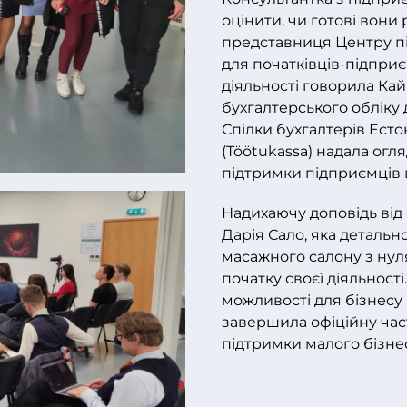
оцінити, чи готові вони 
представниця Центру пі
для початківців-підпри
діяльності говорила Кай 
бухгалтерського обліку 
Спілки бухгалтерів Естон
(Töötukassa) надала ог
підтримки підприємців в
Надихаючу доповідь від 
Дарія Сало, яка детальн
масажного салону з нул
початку своєї діяльност
можливості для бізнесу 
завершила офіційну час
підтримки малого бізнес