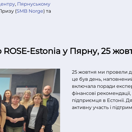
центру
,
Пярнуському
Призу (
SMB Norge
) та
 ROSE-Estonia у Пярну, 25 жов
25 жовтня ми провели др
це був день, наповнени
включала поради експер
фінансові рекомендації,
підприємця в Естонії. Д
активну участь і підтрим