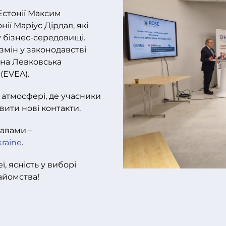
Естонії Максим
ії Маріус Дірдал, які
у бізнес-середовищі.
змін у законодавстві
ина Левковська
(EVEA).
атмосфері, де учасники
вити нові контакти.
авами –
raine
.
ї, ясність у виборі
айомства!