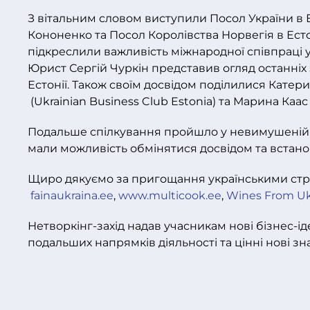
З вітальним словом виступили Посол України в 
Кононенко та Посол Королівства Норвегія в Естон
підкреслили важливість міжнародної співпраці 
Юрист Сергій Чуркін представив огляд останніх 
Естонії. Також своїм досвідом поділилися Катер
(Ukrainian Business Club Estonia) та Марина Каас 
Подальше спілкування пройшло у невимушеній 
мали можливість обмінятися досвідом та встано
Щиро дякуємо за пригощання українськими стр
fainaukraina.ee
,
www.multicook.ee
,
Wines From Uk
Нетворкінг-захід надав учасникам нові бізнес-іде
подальших напрямків діяльності та цінні нові зн