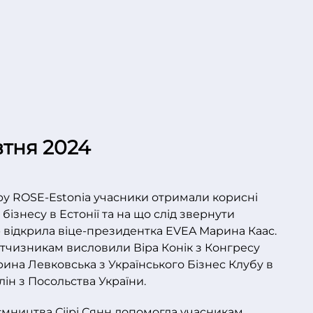
втня 2024
ру ROSE-Estonia учасники отримали корисні
ізнесу в Естонії та на що слід звернути
р відкрила віце-президентка EVEA Марина Каас.
ітчизникам висловили Віра Конік з Конгресу
ерина Левковська з Українського Бізнес Клубу в
лін з Посольства України.
ємництва Сіірі Сянн допомогла учасникам