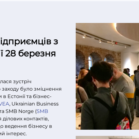
підприємців з
ії 28 березня
лася зустріч
ою заходу було зміцнення
в Естонії та бізнес-
VEA
, Ukrainian Business
 та SMB Norge (
SMB
ділових контактів,
о ведення бізнесу в
ий інтерес.