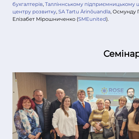
бухгалтерів
,
Талліннському підприємницькому 
центру розвитку
,
SA Tartu Ärinõuandla
, Осмунду 
Елізабет Мірошниченко (
SMEunited
).
Семінар