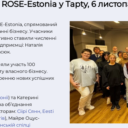
ROSE-Estonia у Тapty, 6 листо
SE-Estonia, спрямований
анні бізнесу. Учасники
ктивно ставили численні
ідприємці: Наталія
асюк.
зяли участь 100
ту власного бізнесу.
оренню нових успішних
онії
) та Катерині
 за об’єднання
кторам:
Сіірі Сянн,
Eesti
ів
), Майре Оцус-
нській спілці