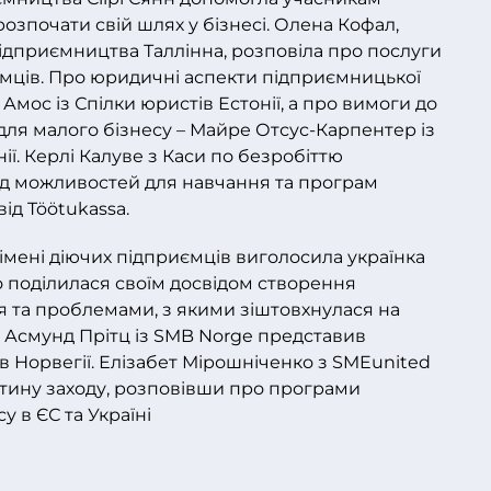
розпочати свій шлях у бізнесі. Олена Кофал,
дприємництва Таллінна, розповіла про послуги
ємців. Про юридичні аспекти підприємницької
Амос із Спілки юристів Естонії, а про вимоги до
для малого бізнесу – Майре Отсус-Карпентер із
ії. Керлі Калуве з Каси по безробіттю
ляд можливостей для навчання та програм
ід Töötukassa.
імені діючих підприємців виголосила українка
о поділилася своїм досвідом створення
я та проблемами, з якими зіштовхнулася на
і. Асмунд Прітц із SMB Norge представив
в Норвегії. Елізабет Мірошніченко з SMEunited
тину заходу, розповівши про програми
у в ЄС та Україні