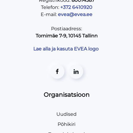
Registrikood:
80014387
Telefon:
+372 6410920
E-mail:
evea@evea.ee
Postiaadress:
Tornimäe 7-9, 10145 Tallinn
Lae alla ja kasuta EVEA logo
Organisatsioon
Uudised
Põhikiri