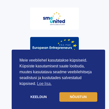
Meie veebilehel kasutatakse küpsiseid.
Küpsiste kasutamisest saate loobuda,
muutes kasutatava seadme veebilehitseja
seadistusi ja kustutades salvestatud
küpsised.
Loe lisa.
KEELDUN
NÕUSTUN