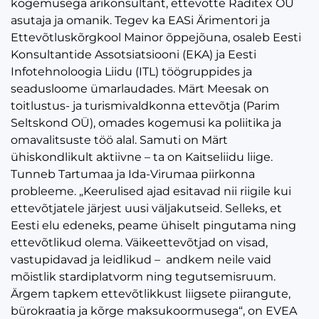
kogemusega ärikonsultant, ettevõtte Raditex OÜ
asutaja ja omanik. Tegev ka EASi Ärimentori ja
Ettevõtluskõrgkool Mainor õppejõuna, osaleb Eesti
Konsultantide Assotsiatsiooni (EKA) ja Eesti
Infotehnoloogia Liidu (ITL) töögruppides ja
seadusloome ümarlaudades. Märt Meesak on
toitlustus- ja turismivaldkonna ettevõtja (Parim
Seltskond OÜ), omades kogemusi ka poliitika ja
omavalitsuste töö alal. Samuti on Märt
ühiskondlikult aktiivne – ta on Kaitseliidu liige.
Tunneb Tartumaa ja Ida-Virumaa piirkonna
probleeme. „Keerulised ajad esitavad nii riigile kui
ettevõtjatele järjest uusi väljakutseid. Selleks, et
Eesti elu edeneks, peame ühiselt pingutama ning
ettevõtlikud olema. Väikeettevõtjad on visad,
vastupidavad ja leidlikud – andkem neile vaid
mõistlik stardiplatvorm ning tegutsemisruum.
Ärgem tapkem ettevõtlikkust liigsete piirangute,
bürokraatia ja kõrge maksukoormusega“, on EVEA