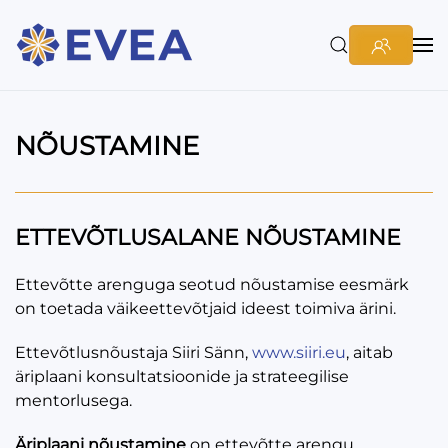
NÕUSTAMINE
ETTEVÕTLUSALANE NÕUSTAMINE
Ettevõtte arenguga seotud nõustamise eesmärk
on toetada väikeettevõtjaid ideest toimiva ärini.
Ettevõtlusnõustaja Siiri Sänn,
www.siiri.eu
, aitab
äriplaani konsultatsioonide ja strateegilise
mentorlusega.
Äriplaani nõustamine
on ettevõtte arengu