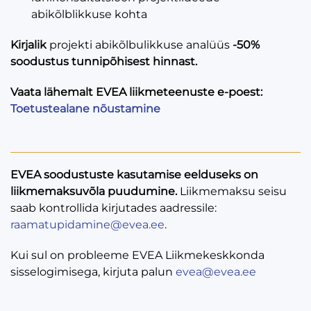
abikõlblikkuse kohta
Kirjalik
projekti abikõlbulikkuse analüüs
-50%
soodustus tunnipõhisest hinnast.
Vaata lähemalt EVEA liikmeteenuste e-poest:
Toetustealane nõustamine
EVEA soodustuste kasutamise eelduseks on
liikmemaksuvõla puudumine.
Liikmemaksu seisu
saab kontrollida kirjutades aadressile:
raamatupidamine@evea.ee
.
Kui sul on probleeme EVEA Liikmekeskkonda
sisselogimisega, kirjuta palun
evea@evea.ee