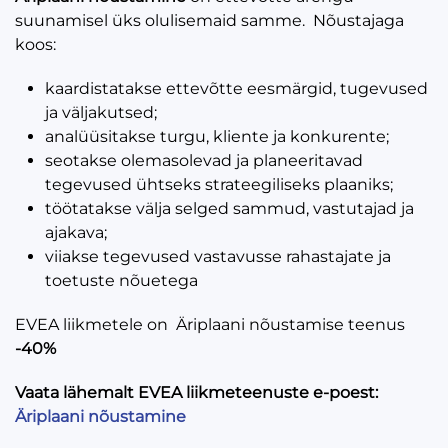
suunamisel üks olulisemaid samme.
Nõustajaga
koos:
kaardistatakse ettevõtte eesmärgid, tugevused
ja väljakutsed;
analüüsitakse turgu, kliente ja konkurente;
seotakse olemasolevad ja planeeritavad
tegevused ühtseks strateegiliseks plaaniks;
töötatakse välja selged sammud, vastutajad ja
ajakava;
viiakse tegevused vastavusse rahastajate ja
toetuste nõuetega
EVEA liikmetele on Äriplaani nõustamise teenus
-40%
Vaata lähemalt EVEA liikmeteenuste e-poest:
Äriplaani nõustamine