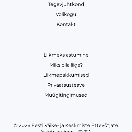
Tegevjuhtkond
Volikogu
Kontakt
Liikmeks astumine
Miks olla liige?
Liikmepakkumised
Privaatsusteave
Müügitingimused
© 2026
Eesti Väike- ja Keskmiste Ettevõtjate
Assotsiatsioon - EVEA