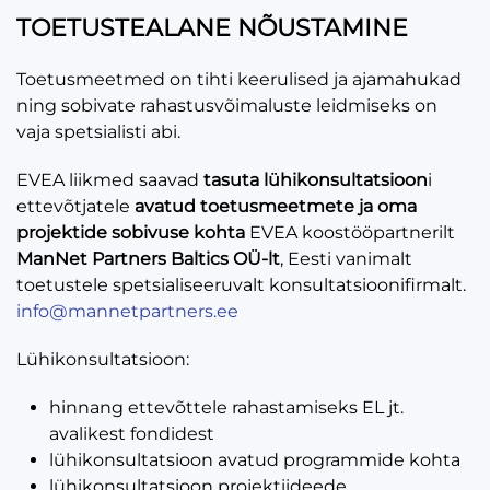
TOETUSTEALANE NÕUSTAMINE
Toetusmeetmed on tihti keerulised ja ajamahukad
ning sobivate rahastusvõimaluste leidmiseks on
vaja spetsialisti abi.
EVEA liikmed saavad
tasuta lühikonsultatsioon
i
ettevõtjatele
avatud toetusmeetmete ja oma
projektide sobivuse kohta
EVEA koostööpartnerilt
ManNet Partners Baltics OÜ-lt
, Eesti vanimalt
toetustele spetsialiseeruvalt konsultatsioonifirmalt.
info@mannetpartners.ee
Lühikonsultatsioon:
hinnang ettevõttele
rahastamiseks EL jt.
avalikest fondidest
lühikonsultatsioon avatud programmide kohta
lühikonsultatsioon projektiideede