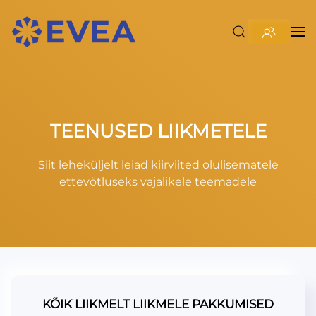
TEENUSED LIIKMETELE
Siit leheküljelt leiad kiirviited olulisematele
ettevõtluseks vajalikele teemadele
KÕIK LIIKMELT LIIKMELE PAKKUMISED