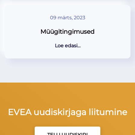
09 märts, 2023
Müügitingimused
Loe edasi…
EVEA uudiskirjaga liitumine
TELLI UUDISKIRI