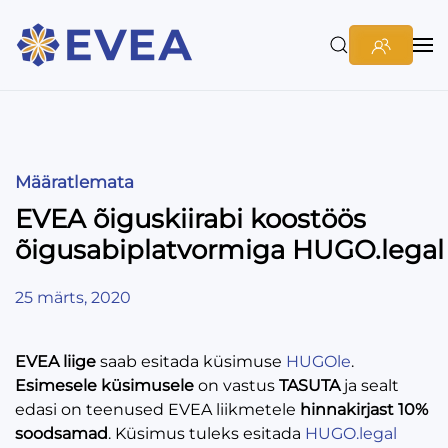
Määratlemata
EVEA õiguskiirabi koostöös
õigusabiplatvormiga HUGO.legal
25 märts, 2020
EVEA liige
saab esitada küsimuse
HUGOle
.
Esimesele küsimusele
on vastus
TASUTA
ja sealt
edasi on teenused EVEA liikmetele
hinnakirjast 10%
soodsamad
. Küsimus tuleks esitada
HUGO.legal