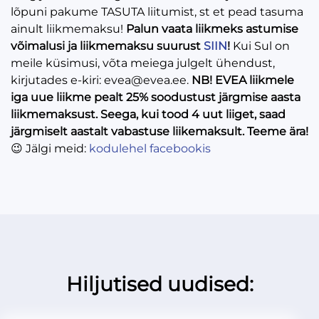
lõpuni pakume TASUTA liitumist, st et pead tasuma
ainult liikmemaksu!
Palun vaata liikmeks astumise
võimalusi ja liikmemaksu suurust
SIIN
!
Kui Sul on
meile küsimusi, võta meiega julgelt ühendust,
kirjutades e-kiri: evea@evea.ee.
NB! EVEA liikmele
iga uue liikme pealt 25% soodustust järgmise aasta
liikmemaksust. Seega, kui tood 4 uut liiget, saad
järgmiselt aastalt vabastuse liikemaksult. Teeme ära!
😉 Jälgi meid:
kodulehel
facebookis
Hiljutised uudised: