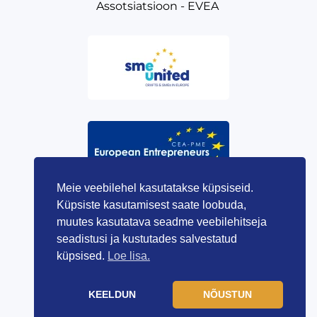
Assotsiatsioon - EVEA
Meie veebilehel kasutatakse küpsiseid.
Küpsiste kasutamisest saate loobuda,
muutes kasutatava seadme veebilehitseja
seadistusi ja kustutades salvestatud
küpsised.
Loe lisa.
KEELDUN
NÕUSTUN