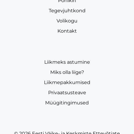
Põhikiri
Tegevjuhtkond
Volikogu
Kontakt
Liikmeks astumine
Miks olla liige?
Liikmepakkumised
Privaatsusteave
Müügitingimused
© 2026
Eesti Väike- ja Keskmiste Ettevõtjate