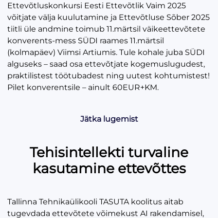
Ettevõtluskonkursi Eesti Ettevõtlik Vaim 2025
võitjate välja kuulutamine ja Ettevõtluse Sõber 2025
tiitli üle andmine toimub 11.märtsil väikeettevõtete
konverents-mess SÜDI raames 11.märtsil
(kolmapäev) Viimsi Artiumis. Tule kohale juba SÜDI
alguseks – saad osa ettevõtjate kogemuslugudest,
praktilistest töötubadest ning uutest kohtumistest!
Pilet konverentsile – ainult 60EUR+KM.
Jätka lugemist
Tehisintellekti turvaline
kasutamine ettevõttes
Tallinna Tehnikaülikooli TASUTA koolitus aitab
tugevdada ettevõtete võimekust AI rakendamisel,