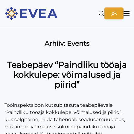
Arhiiv:
Events
Teabepäev “Paindliku tööaja
kokkulepe: võimalused ja
piirid”
Tööinspektsioon kutsub tasuta teabepäevale
“Paindliku tööaja kokkulepe: võimalused ja piirid”,
kus selgitame, mida tähendab seadusemuudatus,
mis annab võimaluse sõlmida paindliku tööaja
kokkuleppeid. Kui senimaani sõlmiti tihti