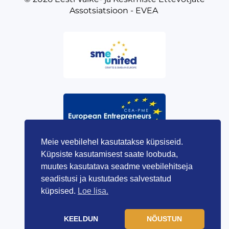
Assotsiatsioon - EVEA
Meie veebilehel kasutatakse küpsiseid.
Küpsiste kasutamisest saate loobuda,
muutes kasutatava seadme veebilehitseja
seadistusi ja kustutades salvestatud
küpsised.
Loe lisa.
KEELDUN
NÕUSTUN