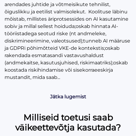
arendades juhtide ja võtmeisikute tehnilist,
õiguslikku ja eetilist valmisolekut. Koolituse läbinu
mõistab, millistes äriprotsessides on AI kasutamine
sobiv ja millal sellest hoiduda;oskab hinnata AI-
tööriistadega seotud riske (nt andmeleke,
diskrimineerimine, valeotsused);tunneb AI määruse
ja GDPRi põhimõtteid VKE-de kontekstis;oskab
rakendada esmatasandi vastavushaldust
(andmekaitse, kasutusjuhised, riskimaatriks);oskab
koostada riskihindamise või sisekorraeeskirja
mustandit, mida saab...
Jätka lugemist
Milliseid toetusi saab
väikeettevõtja kasutada?