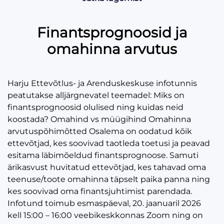
Finantsprognoosid ja
omahinna arvutus
Harju Ettevõtlus- ja Arenduskeskuse infotunnis
peatutakse alljärgnevatel teemadel: Miks on
finantsprognoosid olulised ning kuidas neid
koostada? Omahind vs müügihind Omahinna
arvutuspõhimõtted Osalema on oodatud kõik
ettevõtjad, kes soovivad taotleda toetusi ja peavad
esitama läbimõeldud finantsprognoose. Samuti
ärikasvust huvitatud ettevõtjad, kes tahavad oma
teenuse/toote omahinna täpselt paika panna ning
kes soovivad oma finantsjuhtimist parendada.
Infotund toimub esmaspäeval, 20. jaanuaril 2026
kell 15:00 – 16:00 veebikeskkonnas Zoom ning on