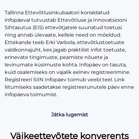
Tallinna Ettevõtlusinkubaatori korraldatud
infopäeval tutvustab Ettevõtluse ja Innovatsiooni
Sihtasutus (EIS) ettevõtjatele suunatud toetusi
ning annab ülevaate, kellele need on mõeldud.
Ettekande teeb Erki Varbola, ettevõtlustoetuste
valdkonnajuht, kes jagab praktilist infot toetuste,
erinevate tingimuste, peamiste nõuete ja
levinumate küsimuste kohta. Infopäev on tasuta,
kuid osalemiseks on vajalik eelnev registreerimine.
Registreeri SIIN Infopäev toimub veebi teel. Link
liitumiseks saadetakse registreerunutele päev enne
infopäeva toimumist.
Jätka lugemist
Väikeettevõtete konverents