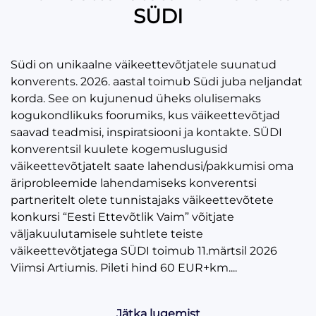
SÜDI
Südi on unikaalne väikeettevõtjatele suunatud
konverents. 2026. aastal toimub Südi juba neljandat
korda. See on kujunenud üheks olulisemaks
kogukondlikuks foorumiks, kus väikeettevõtjad
saavad teadmisi, inspiratsiooni ja kontakte. SÜDI
konverentsil kuulete kogemuslugusid
väikeettevõtjatelt saate lahendusi/pakkumisi oma
äriprobleemide lahendamiseks konverentsi
partneritelt olete tunnistajaks väikeettevõtete
konkursi “Eesti Ettevõtlik Vaim” võitjate
väljakuulutamisele suhtlete teiste
väikeettevõtjatega SÜDI toimub 11.märtsil 2026
Viimsi Artiumis. Pileti hind 60 EUR+km....
Jätka lugemist