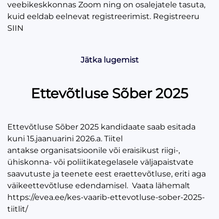
veebikeskkonnas Zoom ning on osalejatele tasuta,
kuid eeldab eelnevat registreerimist. Registreeru
SIIN
Jätka lugemist
Ettevõtluse Sõber 2025
Ettevõtluse Sõber 2025 kandidaate saab esitada
kuni 15.jaanuarini 2026.a. Tiitel
antakse organisatsioonile või eraisikust riigi-,
ühiskonna- või poliitikategelasele väljapaistvate
saavutuste ja teenete eest eraettevõtluse, eriti aga
väikeettevõtluse edendamisel. Vaata lähemalt
https://evea.ee/kes-vaarib-ettevotluse-sober-2025-
tiitlit/