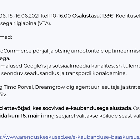
06; 15.-16.06.2021 kell 10-16:00
Osalustasu: 133€
. Koolituse
ega riigiabina (VTA).
emad:
oCommerce põhjal ja otsingumootoritele optimeerimise 
sega.
imalused Google’is ja sotsiaalmeedia kanalites, sh tul
 seonduv seadusandlus ja transpordi korraldamine.
teeg Timo Porval, Dreamgrow digiagentuuri asutaja ja strat
iv.
 ettevõtjad
,
kes soovivad e-kaubandusega alustada
. O
da kuni 16. maini
ning seejärel valitakse kõikide seast vä
s://www.arenduskeskused.ee/e-kaubanduse-baaskursus