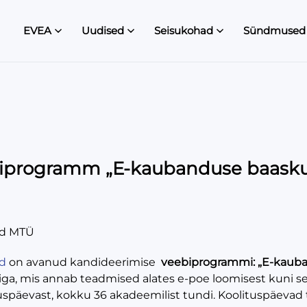
EVEA
Uudised
Seisukohad
Sündmused
iprogramm „E-kaubanduse baasku
ed MTÜ
d
on avanud kandideerimise
veebiprogrammi: „E-kaub
iga, mis annab teadmised alates e-poe loomisest kuni se
tuspäevast, kokku 36 akadeemilist tundi. Koolituspäev