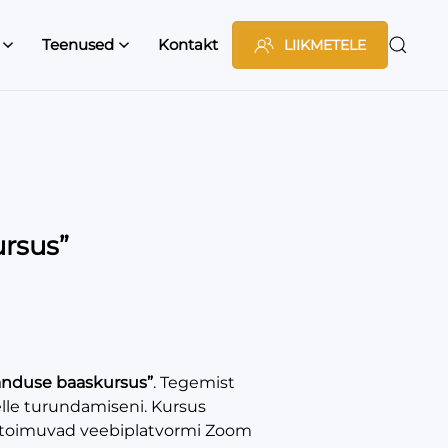
Teenused
Kontakt
LIIKMETELE
rsus”
anduse baaskursus”
. Tegemist
lle turundamiseni. Kursus
ad toimuvad veebiplatvormi Zoom