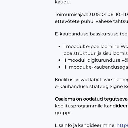
kaudu.
Toimumisajad: 31.05; 01.06; 10.-11.
ettevõtete puhul vähese tähtsus
E-kaubanduse baaskursuse te
I moodul: e-poe loomine Wo
poe struktuuri ja sisu loomi
II moodul: digiturunduse võ
III moodul: e-kaubandusega
Koolitusi viivad läbi: Lavii stra
e-kaubanduse strateeg Signe Kõ
Osalema on oodatud tegutsevad
koolitusprogrammile
kandideeri
gruppi.
Lisainfo ja kandideerimine:
http