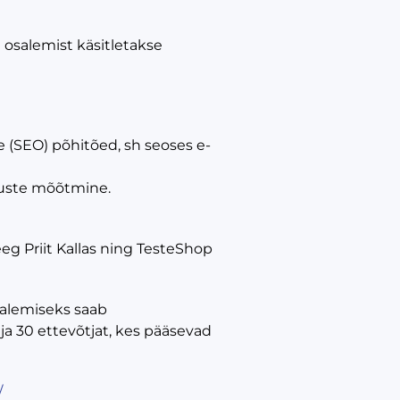
l osalemist käsitletakse
(SEO) põhitõed, sh seoses e-
emuste mõõtmine.
eeg Priit Kallas ning TesteShop
salemiseks saab
lja 30 ettevõtjat, kes pääsevad
/