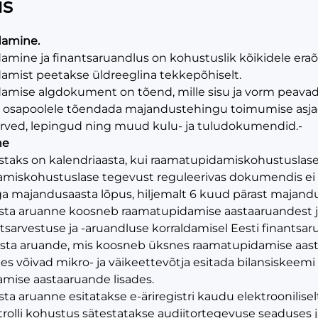
us
amine.
ine ja finantsaruandlus on kohustuslik kõikidele eraõigu
mist peetakse üldreeglina tekkepõhiselt.
mise algdokument on tõend, mille sisu ja vorm peavad
 osapoolele tõendada majandustehingu toimumise asjaol
arved, lepingud ning muud kulu- ja tuludokumendid.-
ne
taks on kalendriaasta, kui raamatupidamiskohustuslase
miskohustuslase tegevust reguleerivas dokumendis ei ol
ga majandusaasta lõpus, hiljemalt 6 kuud pärast majandus
ta aruanne koosneb raamatupidamise aastaaruandest ja
tsarvestuse ja -aruandluse korraldamisel Eesti finantsar
sta aruande, mis koosneb üksnes raamatupidamise aas
s võivad mikro- ja väikeettevõtja esitada bilansiskeemi 
mise aastaaruande lisades.
a aruanne esitatakse e-äriregistri kaudu elektroonilisel
trolli kohustus sätestatakse audiitortegevuse seaduses