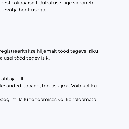
eest solidaarselt. Juhatuse liige vabaneb
ttevõtja hoolsusega.
gistreeritakse hiljemalt tööd tegeva isiku
lusel tööd tegev isik.
tähtajatult.
lesanded, tööaeg, töötasu jms. Võib kokku
seaeg, mille lühendamises või kohaldamata