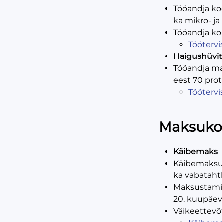
Tööandja ko
ka mikro- ja
Tööandja kor
Töötervi
Haigushüviti
Tööandja mak
eest 70 prot
Töötervi
Maksuko
Käibemaks
Käibemaksuk
ka vabatahtl
Maksustamis
20. kuupäev
Väikeettevõt