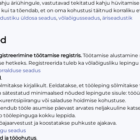
hju äriühingule, vastutavad tekitatud kahju hüvitamise 
 kui ta tõendab, et on oma kohustusi täitnud korraliku e
eadustiku üldosa seadus
,
võlaõigusseadus
,
äriseadustik
ed
gistreerimine töötamise registris.
Töötamise alustamine re
e hetkeks. Registreerida tuleb ka võlaõigusliku lepingu a
rralduse seadus
d
.
lmitakse kirjalikult. Eeldatakse, et tööleping sõlmitakse 
 sätestatud minimaalsed nõuded lepingute sisule: tööü
kurentsipiirangu või saladuse hoidmise kohustuse.
akendub tööle asumise päevast arvates neljakuuline kat
ib töölepinguga kokku leppida.
öajaarvestust ja koostatakse puhkuste ajakava.
ngu seadus
id ja tööohutus
.