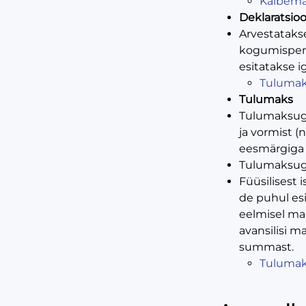
Käibem
Deklaratsio
Arvestataks
kogumispens
esitatakse i
Tuluma
Tulumaks
Tulumaksuga 
ja vormist (
eesmärgiga 
Tulumaksuga
Füüsilisest 
de puhul esi
eelmisel ma
avansilisi 
summast.
Tuluma