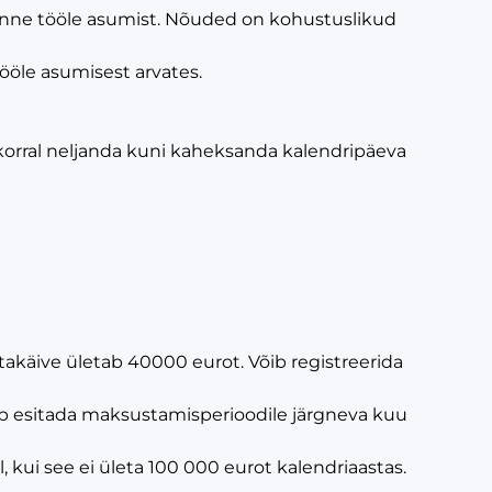
enne tööle asumist. Nõuded on kohustuslikud
tööle asumisest arvates.
i korral neljanda kuni kaheksanda kalendripäeva
akäive ületab 40000 eurot. Võib registreerida
b esitada maksustamisperioodile järgneva kuu
l, kui see ei ületa 100 000 eurot kalendriaastas.