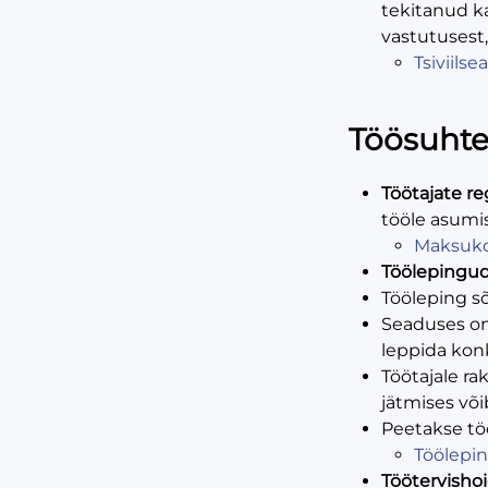
tekitanud ka
vastutusest,
Tsiviils
Töösuht
Töötajate re
tööle asumis
Maksuko
Töölepingu
Tööleping sõ
Seaduses on
leppida kon
Töötajale r
jätmises võ
Peetakse tö
Töölepi
Töötervisho