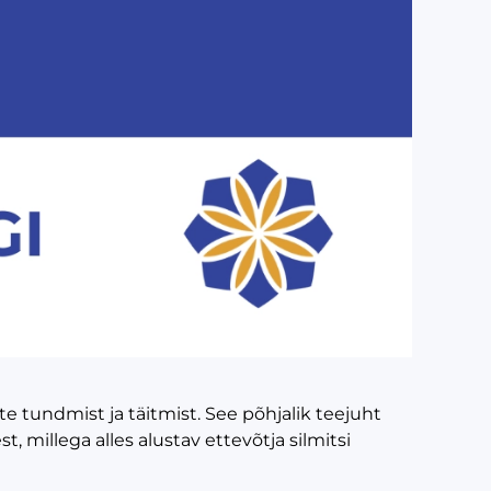
e tundmist ja täitmist. See põhjalik teejuht
 millega alles alustav ettevõtja silmitsi