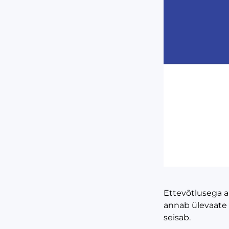
Ettevõtlusega a
annab ülevaate k
seisab.