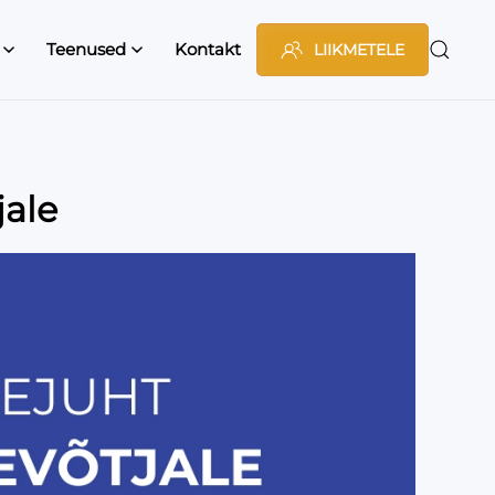
Teenused
Kontakt
LIIKMETELE
jale