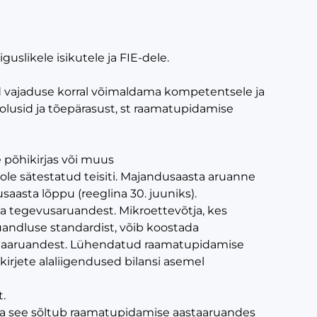
slikele isikutele ja FIE-dele.
 vajaduse korral võimaldama kompetentsele ja
usid ja tõepärasust, st raamatupidamise
 põhikirjas või muus
e sätestatud teisiti. Majandusaasta aruanne
aasta lõppu (reeglina 30. juuniks).
 tegevusaruandest. Mikroettevõtja, kes
uandluse standardist, võib koostada
taaruandest. Lühendatud raamatupidamise
kirjete alaliigendused bilansi asemel
t.
 ja see sõltub raamatupidamise aastaaruandes