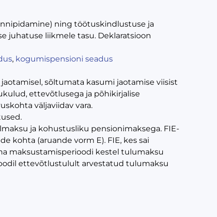
innipidamine) ning töötuskindlustuse ja
e juhatuse liikmele tasu. Deklaratsioon
dus
,
kogumispensioni seadus
jaotamisel, sõltumata kasumi jaotamise viisist
kulud, ettevõtlusega ja põhikirjalise
skohta väljaviidav vara.
tused.
iaalmaksu ja kohustusliku pensionimaksega. FIE-
de kohta (aruande vorm E). FIE, kes sai
uma maksustamisperioodi kestel tulumaksu
oodil ettevõtlustulult arvestatud tulumaksu