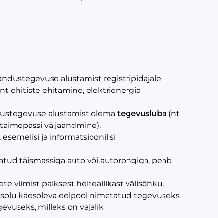
andustegevuse alustamist registripidajale
nt ehitiste ehitamine, elektrienergia
ndustegevuse alustamist olema
tegevusluba
(nt
 taimepassi väljaandmine).
esemelisi ja informatsioonilisi
batud täismassiga auto või autorongiga, peab
te viimist paiksest heiteallikast välisõhku,
asolu käesoleva eelpool nimetatud tegevuseks
evuseks, milleks on vajalik