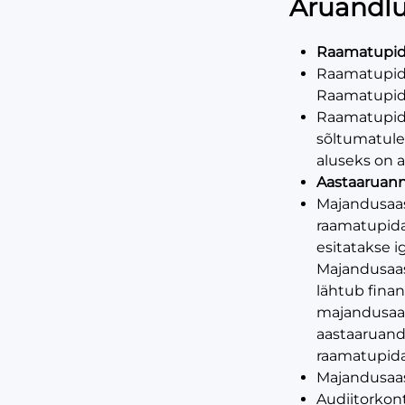
Aruandl
Raamatupid
Raamatupidam
Raamatupida
Raamatupida
sõltumatule
aluseks on 
Aastaaruan
Majandusaas
raamatupida
esitatakse i
Majandusaas
lähtub finan
majandusaa
aastaaruande
raamatupida
Majandusaast
Audiitorkon