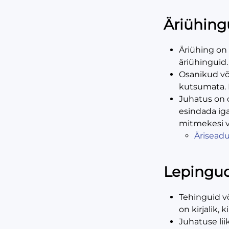
Äriühing
Äriühing on 
äriühinguid.
Osanikud võ
kutsumata. 
Juhatus on 
esindada iga
mitmekesi võ
Äriseadu
Lepingud
Tehinguid v
on kirjalik,
Juhatuse lii