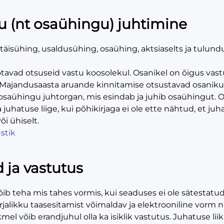
u (nt osaühingu) juhtimine
täisühing, usaldusühing, osaühing, aktsiaselts ja tulund
tavad otsuseid vastu koosolekul. Osanikel on õigus vas
Majandusaasta aruande kinnitamise otsustavad osaniku
osaühingu juhtorgan, mis esindab ja juhib osaühingut. 
 juhatuse liige, kui põhikirjaga ei ole ette nähtud, et 
i ühiselt.
stik
 ja vastutus
õib teha mis tahes vormis, kui seaduses ei ole sätestat
 kirjalikku taasesitamist võimaldav ja elektrooniline vorm
kmel võib erandjuhul olla ka isiklik vastutus. Juhatuse