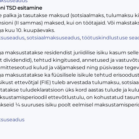
aksuseadus
oni TSD esitamine
e palka ja tasutakse maksud (sotsiaalmaks, tulumaksu k
ioni (II sammas) maksed, kui on töötajaid. Või makstaks
ga kuu 10. kuupäevaks.
ksuseadus
,
sotsiaalmaksuseadus
,
töötuskindlustuse sea
maksustatakse residendist juriidilise isiku kasum selle 
nt dividendid), tehtud kingitused, annetused ja vastuvõtu
mitteseotud kulud ja väljamaksed ning püsivasse tegevu
 maksustatakse ka füüsilisele isikule tehtud erisoodus
isikust ettevõtjal (FIE) tuleb arvestada tulumaksu, sots
tatakse tuludeklaratsioon üks kord aastas tulude ja kulu
ksustamisperioodil ettevõtlustulu, on kohustatud tas
makseid ¼ suuruses isiku poolt eelmisel maksustamisperi
ksuseadus