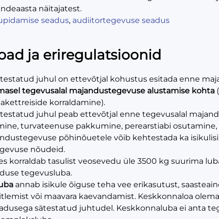
ndeaasta näitajatest.
pidamise seadus
,
audiitortegevuse seadus
oad ja eriregulatsioonid
testatud juhul on ettevõtjal kohustus esitada enne maj
masel tegevusalal majandustegevuse alustamise kohta
(
kettreiside korraldamine).
testatud juhul peab ettevõtjal enne tegevusalal maja
emine, turvateenuse pakkumine, perearstiabi osutamine,
ndustegevuse põhinõuetele võib kehtestada ka isikulisi, 
gevuse nõudeid.
kes korraldab tasulist veosevedu üle 3500 kg suurima lu
duse tegevusluba.
uba
annab isikule õiguse teha vee erikasutust, saasteaine
itlemist või maavara kaevandamist. Keskkonnaloa olem
eadusega sätestatud juhtudel. Keskkonnaluba ei anta teg