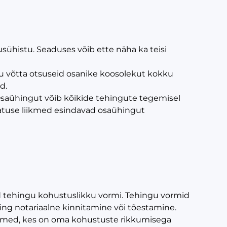
usühistu. Seaduses võib ette näha ka teisi
tu võtta otsuseid osanike koosolekut kokku
d.
Osaühingut võib kõikide tehingute tegemisel
juhatuse liikmed esindavad osaühingut
ud tehingu kohustuslikku vormi. Tehingu vormid
 ning notariaalne kinnitamine või tõestamine.
 liikmed, kes on oma kohustuste rikkumisega