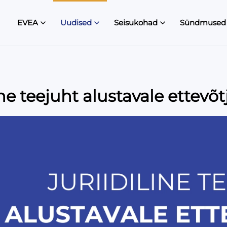
EVEA
Uudised
Seisukohad
Sündmused
ine teejuht alustavale ettevõt