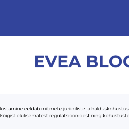
lustamine eeldab mitmete juriidiliste ja halduskohustust
õigist olulisematest regulatsioonidest ning kohustustest,