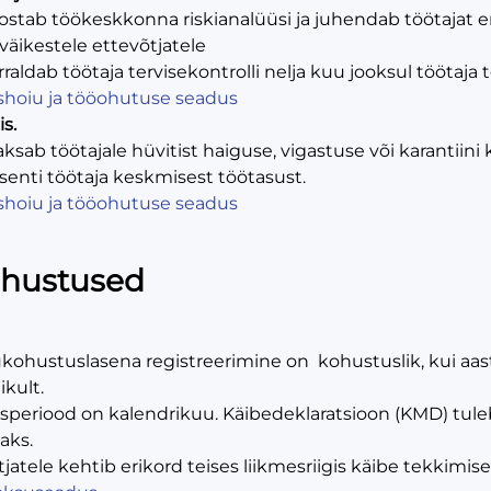
ostab töökeskkonna riskianalüüsi ja juhendab töötajat 
 väikestele ettevõtjatele
raldab töötaja tervisekontrolli nelja kuu jooksul töötaja 
shoiu ja tööohutuse seadus
s.
sab töötajale hüvitist haiguse, vigastuse või karantiin
senti töötaja keskmisest töötasust.
shoiu ja tööohutuse seadus
hustused
ohustuslasena registreerimine on kohustuslik, kui aast
ikult.
periood on kalendrikuu. Käibedeklaratsioon (KMD) tule
aks.
jatele kehtib erikord teises liikmesriigis käibe tekkimise