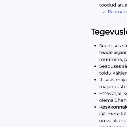
toodud arua
Raamatu
Tegevusl
Seaduses sä
teade asjao
müümine, pa
Seaduses sä
toidu käitl
-Lisaks maja
majanduste
Ettevõtjal, 
olema ühen
Keskkonnal
jäätmete kä
on vajalik s