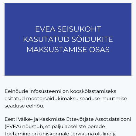
Eelnõude infosüsteemi on kooskõlastamiseks
esitatud mootorsõidukimaksu seaduse muutmise
seaduse eelnõu.
Eesti Väike- ja Keskmiste Ettevõtjate Assotsiatsiooni
(EVEA) nõustub, et paljulapseliste perede
toetamine on ühiskonnale tervikuna oluline ja