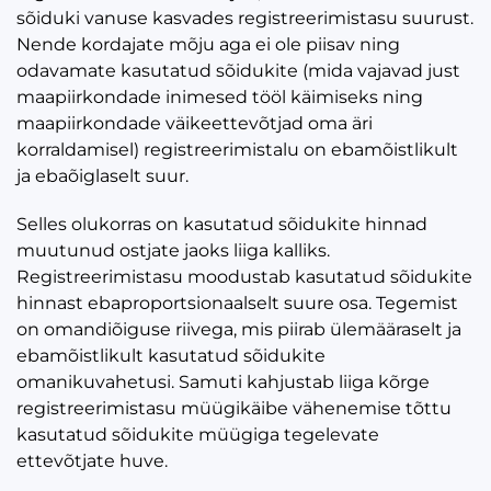
sõiduki vanuse kasvades registreerimistasu suurust.
Nende kordajate mõju aga ei ole piisav ning
odavamate kasutatud sõidukite (mida vajavad just
maapiirkondade inimesed tööl käimiseks ning
maapiirkondade väikeettevõtjad oma äri
korraldamisel) registreerimistalu on ebamõistlikult
ja ebaõiglaselt suur.
Selles olukorras on kasutatud sõidukite hinnad
muutunud ostjate jaoks liiga kalliks.
Registreerimistasu moodustab kasutatud sõidukite
hinnast ebaproportsionaalselt suure osa. Tegemist
on omandiõiguse riivega, mis piirab ülemääraselt ja
ebamõistlikult kasutatud sõidukite
omanikuvahetusi. Samuti kahjustab liiga kõrge
registreerimistasu müügikäibe vähenemise tõttu
kasutatud sõidukite müügiga tegelevate
ettevõtjate huve.