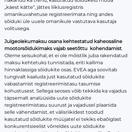
hakanud ka trend, kasutatud sõidukeid müüa
„käest kätte“, jättes liiklusregistris
omanikuvahetuse registreerimata ning andes
sõiduki üle uuele omanikule vastutava kasutaja
volitusega.
Julgeolekumaksu osana kehtestatud kaheosaline
mootorsõidukimaks vajab seetõttu kohendamist
.
Oleme seisukohal, et ei ole mõistlik juba rakendatud
maksu kehtetuks tunnistada, eriti kallima
hinnaklassiga sõidukite osas. EVEA aga soovitab
tungivalt kaaluda just kasutatud sõidukite
vabastamist registreerimistasu tasumise
kohustusest. Sellega seoses võib tekkida ka vajadus
täpsemalt analüüsida uute sõidukite
registreerimistasu suurust ja vajadusel plaanida
selle vähendamist, et välisriikidest toodud
kasutatud sõidukite müüjatel ei tekiks ebaõiglast
konkurentsieelist võrreldes uute sõidukite