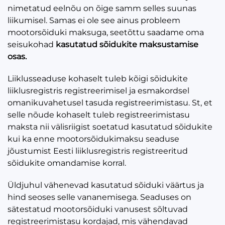
nimetatud eelnõu on õige samm selles suunas
liikumisel. Samas ei ole see ainus probleem
mootorsõiduki maksuga, seetõttu saadame oma
seisukohad
kasutatud sõidukite maksustamise
osas.
Liiklusseaduse kohaselt tuleb kõigi sõidukite
liiklusregistris registreerimisel ja esmakordsel
omanikuvahetusel tasuda registreerimistasu. St, et
selle nõude kohaselt tuleb registreerimistasu
maksta nii välisriigist soetatud kasutatud sõidukite
kui ka enne mootorsõidukimaksu seaduse
jõustumist Eesti liiklusregistris registreeritud
sõidukite omandamise korral.
Üldjuhul vähenevad kasutatud sõiduki väärtus ja
hind seoses selle vananemisega. Seaduses on
sätestatud mootorsõiduki vanusest sõltuvad
registreerimistasu kordajad, mis vähendavad