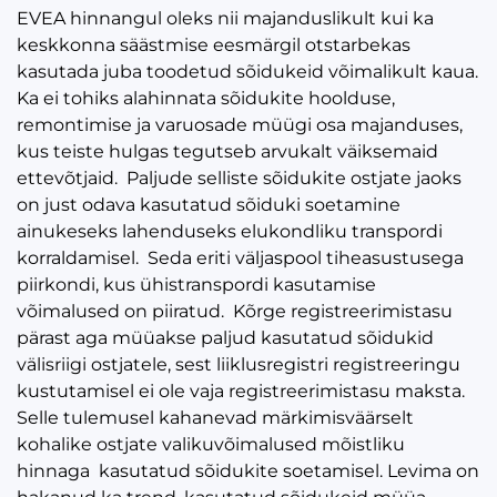
EVEA hinnangul oleks nii majanduslikult kui ka
keskkonna säästmise eesmärgil otstarbekas
kasutada juba toodetud sõidukeid võimalikult kaua.
Ka ei tohiks alahinnata sõidukite hoolduse,
remontimise ja varuosade müügi osa majanduses,
kus teiste hulgas tegutseb arvukalt väiksemaid
ettevõtjaid. Paljude selliste sõidukite ostjate jaoks
on just odava kasutatud sõiduki soetamine
ainukeseks lahenduseks elukondliku transpordi
korraldamisel. Seda eriti väljaspool tiheasustusega
piirkondi, kus ühistranspordi kasutamise
võimalused on piiratud. Kõrge registreerimistasu
pärast aga müüakse paljud kasutatud sõidukid
välisriigi ostjatele, sest liiklusregistri registreeringu
kustutamisel ei ole vaja registreerimistasu maksta.
Selle tulemusel kahanevad märkimisväärselt
kohalike ostjate valikuvõimalused mõistliku
hinnaga kasutatud sõidukite soetamisel. Levima on