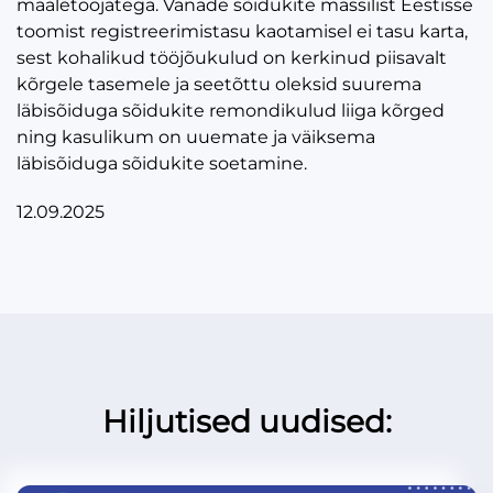
maaletoojatega. Vanade sõidukite massilist Eestisse
toomist registreerimistasu kaotamisel ei tasu karta,
sest kohalikud tööjõukulud on kerkinud piisavalt
kõrgele tasemele ja seetõttu oleksid suurema
läbisõiduga sõidukite remondikulud liiga kõrged
ning kasulikum on uuemate ja väiksema
läbisõiduga sõidukite soetamine.
12.09.2025
Hiljutised uudised: