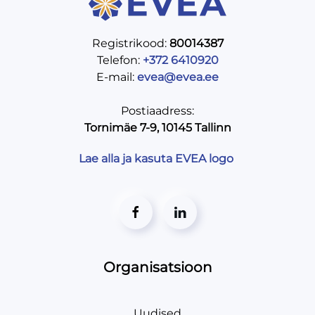
Registrikood:
80014387
Telefon:
+372 6410920
E-mail:
evea@evea.ee
Postiaadress:
Tornimäe 7-9, 10145 Tallinn
Lae alla ja kasuta EVEA logo
Organisatsioon
Uudised