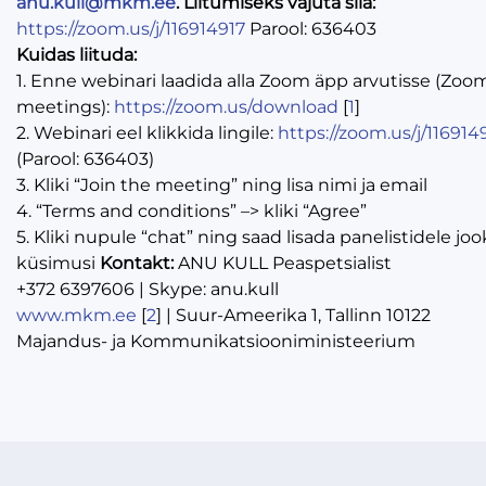
anu.kull@mkm.ee
.
Liitumiseks vajuta siia:
https://zoom.us/j/116914917
Parool: 636403
Kuidas liituda:
1. Enne webinari laadida alla Zoom äpp arvutisse (Zoom
meetings):
https://zoom.us/download
[
1
]
2. Webinari eel klikkida lingile:
https://zoom.us/j/116914
(Parool: 636403)
3. Kliki “Join the meeting” ning lisa nimi ja email
4. “Terms and conditions” –> kliki “Agree”
5. Kliki nupule “chat” ning saad lisada panelistidele jo
küsimusi
Kontakt:
ANU KULL Peaspetsialist
+372 6397606 | Skype: anu.kull
www.mkm.ee
[
2
] | Suur-Ameerika 1, Tallinn 10122
Majandus- ja Kommunikatsiooniministeerium