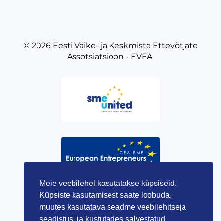
© 2026
Eesti Väike- ja Keskmiste Ettevõtjate
Assotsiatsioon - EVEA
Meie veebilehel kasutatakse küpsiseid.
Küpsiste kasutamisest saate loobuda,
muutes kasutatava seadme veebilehitseja
seadistusi ja kustutades salvestatud