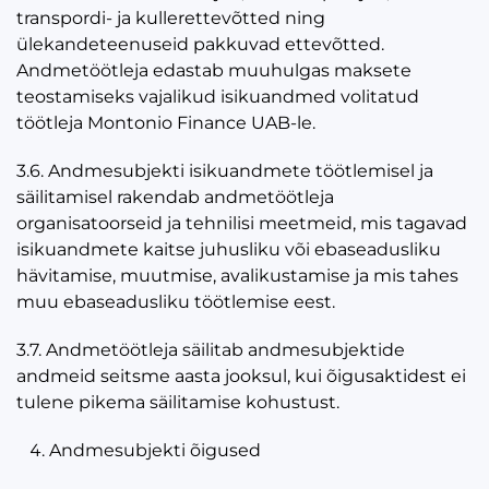
transpordi- ja kullerettevõtted ning
ülekandeteenuseid pakkuvad ettevõtted.
Andmetöötleja edastab muuhulgas maksete
teostamiseks vajalikud isikuandmed volitatud
töötleja Montonio Finance UAB-le.
3.6. Andmesubjekti isikuandmete töötlemisel ja
säilitamisel rakendab andmetöötleja
organisatoorseid ja tehnilisi meetmeid, mis tagavad
isikuandmete kaitse juhusliku või ebaseadusliku
hävitamise, muutmise, avalikustamise ja mis tahes
muu ebaseadusliku töötlemise eest.
3.7. Andmetöötleja säilitab andmesubjektide
andmeid seitsme aasta jooksul, kui õigusaktidest ei
tulene pikema säilitamise kohustust.
Andmesubjekti õigused