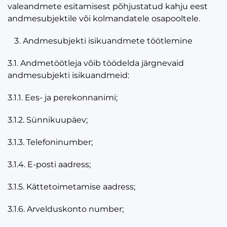
valeandmete esitamisest põhjustatud kahju eest
andmesubjektile või kolmandatele osapooltele.
Andmesubjekti isikuandmete töötlemine
3.1. Andmetöötleja võib töödelda järgnevaid
andmesubjekti isikuandmeid:
3.1.1. Ees- ja perekonnanimi;
3.1.2. Sünnikuupäev;
3.1.3. Telefoninumber;
3.1.4. E-posti aadress;
3.1.5. Kättetoimetamise aadress;
3.1.6. Arvelduskonto number;