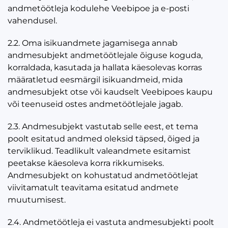
andmetöötleja kodulehe Veebipoe ja e-posti
vahendusel.
2.2. Oma isikuandmete jagamisega annab
andmesubjekt andmetöötlejale õiguse koguda,
korraldada, kasutada ja hallata käesolevas korras
määratletud eesmärgil isikuandmeid, mida
andmesubjekt otse või kaudselt Veebipoes kaupu
või teenuseid ostes andmetöötlejale jagab.
2.3. Andmesubjekt vastutab selle eest, et tema
poolt esitatud andmed oleksid täpsed, õiged ja
terviklikud. Teadlikult valeandmete esitamist
peetakse käesoleva korra rikkumiseks.
Andmesubjekt on kohustatud andmetöötlejat
viivitamatult teavitama esitatud andmete
muutumisest.
2.4. Andmetöötleja ei vastuta andmesubjekti poolt