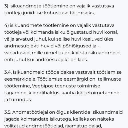
3) isikuandmete töötlemine on vajalik vastutava
töötleja juriidilise kohustuse täitmiseks;
4) isikuandmete töötlemine on vajalik vastutava
töötleja või kolmanda isiku õigustatud huvi korral,
välja arvatud juhul, kui sellise huvi kaaluvad üles
andmesubjekti huvid või põhiõigused ja -
vabadused, mille nimel tuleb kaitsta isikuandmeid,
eriti juhul kui andmesubjekt on laps.
3.4. Isikuandmeid töödeldakse vastavalt töötlemise
eesmärkidele. Töötlemise eesmärgid on tellimuste
töötlemine, Veebipoe teenuste toimimise
tagamine, kliendihaldus, kauba kättetoimetamine
ja turundus.
3.5. Andmetöötlejal on õigus klientide isikuandmeid
jagada kolmandate isikutega, kelleks on näiteks
volitatud andmetöötlejad, raamatupidajad,