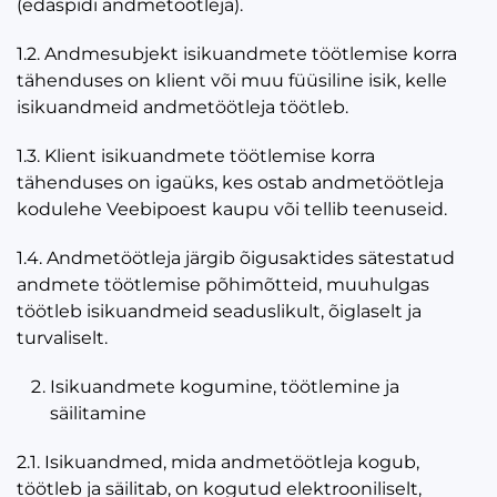
(edaspidi andmetöötleja).
1.2. Andmesubjekt isikuandmete töötlemise korra
tähenduses on klient või muu füüsiline isik, kelle
isikuandmeid andmetöötleja töötleb.
1.3. Klient isikuandmete töötlemise korra
tähenduses on igaüks, kes ostab andmetöötleja
kodulehe Veebipoest kaupu või tellib teenuseid.
1.4. Andmetöötleja järgib õigusaktides sätestatud
andmete töötlemise põhimõtteid, muuhulgas
töötleb isikuandmeid seaduslikult, õiglaselt ja
turvaliselt.
Isikuandmete kogumine, töötlemine ja
säilitamine
2.1. Isikuandmed, mida andmetöötleja kogub,
töötleb ja säilitab, on kogutud elektrooniliselt,