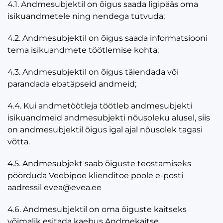
4.1. Andmesubjektil on õigus saada ligipääs oma
isikuandmetele ning nendega tutvuda;
4.2. Andmesubjektil on õigus saada informatsiooni
tema isikuandmete töötlemise kohta;
4.3. Andmesubjektil on õigus täiendada või
parandada ebatäpseid andmeid;
4.4. Kui andmetöötleja töötleb andmesubjekti
isikuandmeid andmesubjekti nõusoleku alusel, siis
on andmesubjektil õigus igal ajal nõusolek tagasi
võtta.
4.5. Andmesubjekt saab õiguste teostamiseks
pöörduda Veebipoe klienditoe poole e-posti
aadressil evea@evea.ee
4.6. Andmesubjektil on oma õiguste kaitseks
võimalik esitada kaebus Andmekaitse