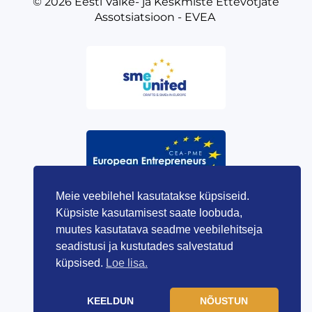
© 2026
Eesti Väike- ja Keskmiste Ettevõtjate
Assotsiatsioon - EVEA
Meie veebilehel kasutatakse küpsiseid.
Küpsiste kasutamisest saate loobuda,
muutes kasutatava seadme veebilehitseja
seadistusi ja kustutades salvestatud
küpsised.
Loe lisa.
KEELDUN
NÕUSTUN