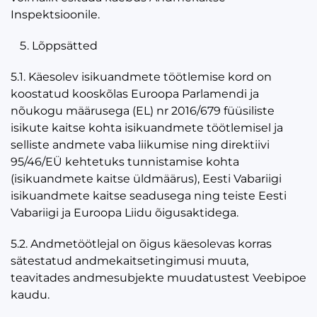
Inspektsioonile.
Lõppsätted
5.1. Käesolev isikuandmete töötlemise kord on
koostatud kooskõlas Euroopa Parlamendi ja
nõukogu määrusega (EL) nr 2016/679 füüsiliste
isikute kaitse kohta isikuandmete töötlemisel ja
selliste andmete vaba liikumise ning direktiivi
95/46/EÜ kehtetuks tunnistamise kohta
(isikuandmete kaitse üldmäärus), Eesti Vabariigi
isikuandmete kaitse seadusega ning teiste Eesti
Vabariigi ja Euroopa Liidu õigusaktidega.
5.2. Andmetöötlejal on õigus käesolevas korras
sätestatud andmekaitsetingimusi muuta,
teavitades andmesubjekte muudatustest Veebipoe
kaudu.