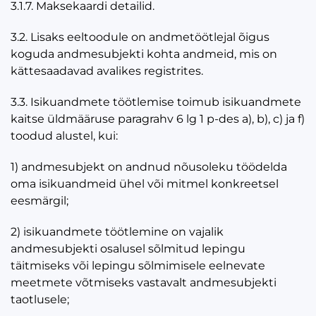
3.1.7. Maksekaardi detailid.
3.2. Lisaks eeltoodule on andmetöötlejal õigus
koguda andmesubjekti kohta andmeid, mis on
kättesaadavad avalikes registrites.
3.3. Isikuandmete töötlemise toimub isikuandmete
kaitse üldmääruse paragrahv 6 lg 1 p-des a), b), c) ja f)
toodud alustel, kui:
1) andmesubjekt on andnud nõusoleku töödelda
oma isikuandmeid ühel või mitmel konkreetsel
eesmärgil;
2) isikuandmete töötlemine on vajalik
andmesubjekti osalusel sõlmitud lepingu
täitmiseks või lepingu sõlmimisele eelnevate
meetmete võtmiseks vastavalt andmesubjekti
taotlusele;