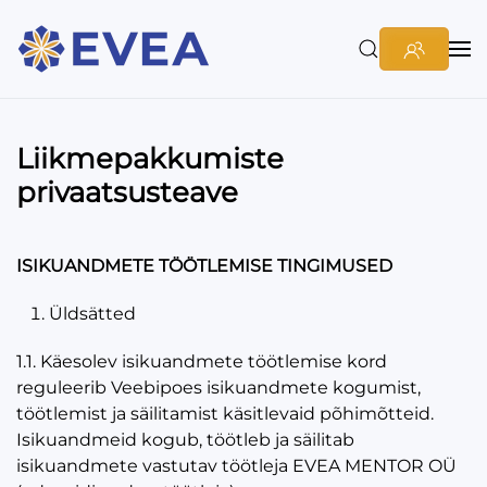
Liikmepakkumiste
privaatsusteave
ISIKUANDMETE TÖÖTLEMISE TINGIMUSED
Üldsätted
1.1. Käesolev isikuandmete töötlemise kord
reguleerib Veebipoes isikuandmete kogumist,
töötlemist ja säilitamist käsitlevaid põhimõtteid.
Isikuandmeid kogub, töötleb ja säilitab
isikuandmete vastutav töötleja EVEA MENTOR OÜ