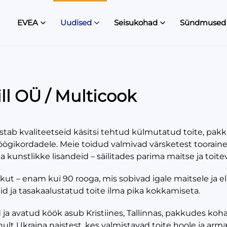
EVEA
Uudised
Seisukohad
Sündmused
ll OÜ / Multicook
stab kvaliteetseid käsitsi tehtud külmutatud toite, pak
öögikordadele. Meie toidud valmivad värsketest tooraines
ga kunstlikke lisandeid – säilitades parima maitse ja toite
kut – enam kui 90 rooga, mis sobivad igale maitsele ja el
id ja tasakaalustatud toite ilma pika kokkamiseta.
ja avatud köök asub Kristiines, Tallinnas, pakkudes koha
nult Ukraina naistest, kes valmistavad toite hoole ja ar