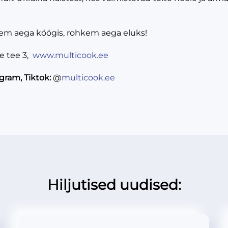
em aega köögis, rohkem aega eluks!
 tee 3,
www.multicook.ee
agram, Tiktok:
@
multicook.ee
Hiljutised uudised: