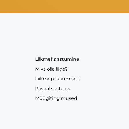
EVEA
Liikmeks astumine
Miks olla liige?
Liikmepakkumised
Privaatsusteave
Müügitingimused