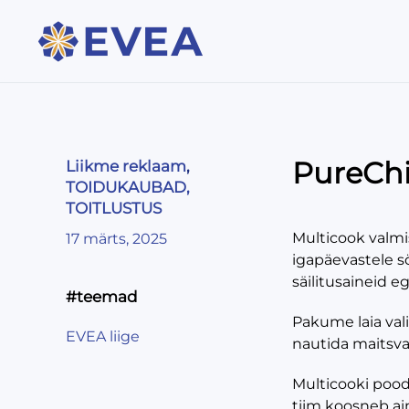
PureChi
Liikme reklaam
,
TOIDUKAUBAD,
TOITLUSTUS
Multicook valmi
17 märts, 2025
igapäevastele s
säilitusaineid e
#teemad
Pakume laia vali
EVEA liige
nautida maitsva
Multicooki pood 
tiim koosneb ai