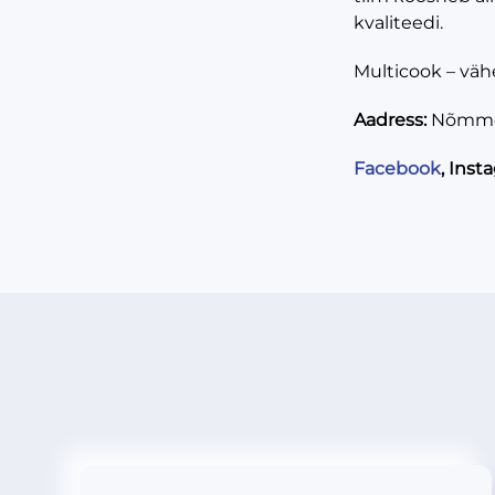
kvaliteedi.
Multicook – väh
Aadress:
Nõmme
Facebook
, Inst