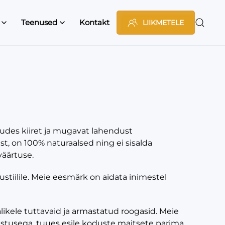
Teenused
Kontakt
LIIKMETELE
kudes kiiret ja mugavat lahendust
t, on 100% naturaalsed ning ei sisalda
väärtuse.
ustiilile. Meie eesmärk on aidata inimestel
likele tuttavaid ja armastatud roogasid. Meie
mastusega, tuues esile koduste maitsete parima