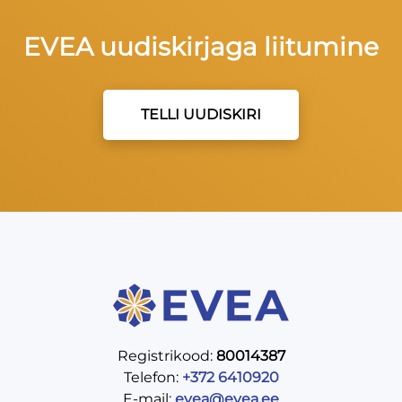
EVEA uudiskirjaga liitumine
TELLI UUDISKIRI
Registrikood:
80014387
Telefon:
+372 6410920
E-mail:
evea@evea.ee