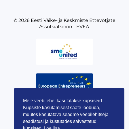
© 2026
Eesti Väike- ja Keskmiste Ettevõtjate
Assotsiatsioon - EVEA
Meie veebilehel kasutatakse küpsiseid.
Küpsiste kasutamisest saate loobuda,
muutes kasutatava seadme veebilehitseja
seadistusi ja kustutades salvestatud
küpsised.
Loe lisa.