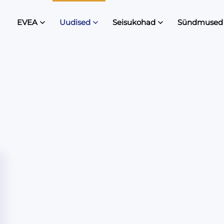
EVEA
Uudised
Seisukohad
Sündmused