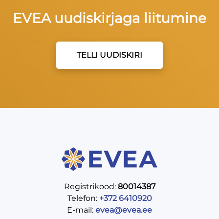
EVEA uudiskirjaga liitumine
TELLI UUDISKIRI
Registrikood:
80014387
Telefon:
+372 6410920
E-mail:
evea@evea.ee