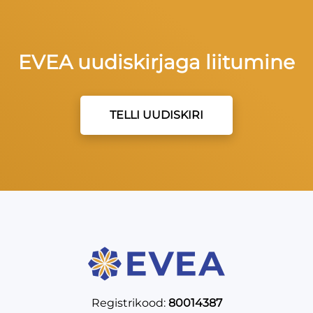
EVEA uudiskirjaga liitumine
TELLI UUDISKIRI
Registrikood:
80014387