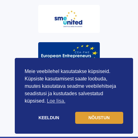
Meie veebilehel kasutatakse küpsiseid.
Küpsiste kasutamisest saate loobuda,
muutes kasutatava seadme veebilehitseja
seadistusi ja kustutades salvestatud
küpsised.
Loe lisa.
KEELDUN
NÕUSTUN