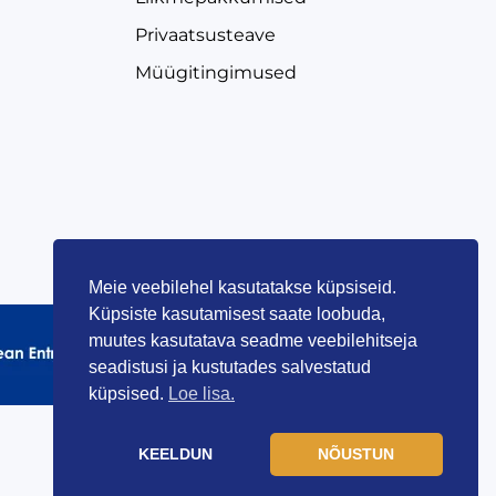
Privaatsusteave
Müügitingimused
Meie veebilehel kasutatakse küpsiseid.
Küpsiste kasutamisest saate loobuda,
muutes kasutatava seadme veebilehitseja
seadistusi ja kustutades salvestatud
küpsised.
Loe lisa.
KEELDUN
NÕUSTUN