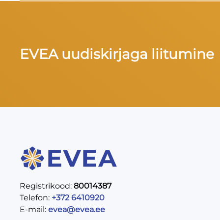
EVEA uudiskirjaga liitumine
Registrikood:
80014387
Telefon:
+372 6410920
E-mail:
evea@evea.ee