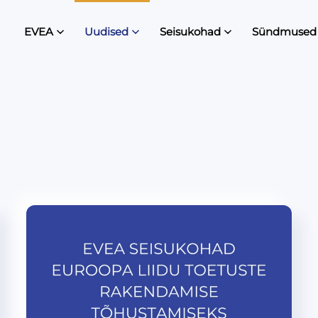
EVEA
Uudised
Seisukohad
Sündmused