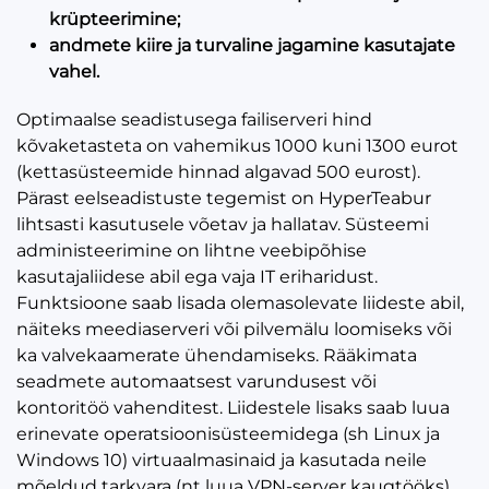
krüpteerimine;
andmete kiire ja turvaline jagamine kasutajate
vahel.
Optimaalse seadistusega failiserveri hind
kõvaketasteta on vahemikus 1000 kuni 1300 eurot
(kettasüsteemide hinnad algavad 500 eurost).
Pärast eelseadistuste tegemist on HyperTeabur
lihtsasti kasutusele võetav ja hallatav. Süsteemi
administeerimine on lihtne veebipõhise
kasutajaliidese abil ega vaja IT eriharidust.
Funktsioone saab lisada olemasolevate liideste abil,
näiteks meediaserveri või pilvemälu loomiseks või
ka valvekaamerate ühendamiseks. Rääkimata
seadmete automaatsest varundusest või
kontoritöö vahenditest. Liidestele lisaks saab luua
erinevate operatsioonisüsteemidega (sh Linux ja
Windows 10) virtuaalmasinaid ja kasutada neile
mõeldud tarkvara (nt luua VPN-server kaugtööks).