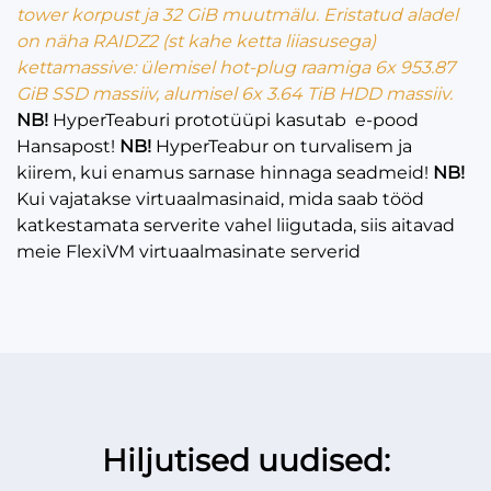
tower korpust ja 32 GiB muutmälu. Eristatud aladel
on näha RAIDZ2 (st kahe ketta liiasusega)
kettamassive: ülemisel hot-plug raamiga 6x 953.87
GiB SSD massiiv, alumisel 6x 3.64 TiB HDD massiiv.
NB!
HyperTeaburi prototüüpi kasutab e-pood
Hansapost!
NB!
HyperTeabur on turvalisem ja
kiirem, kui enamus sarnase hinnaga seadmeid!
NB!
Kui vajatakse virtuaalmasinaid, mida saab tööd
katkestamata serverite vahel liigutada, siis aitavad
meie FlexiVM virtuaalmasinate serverid
Hiljutised uudised: