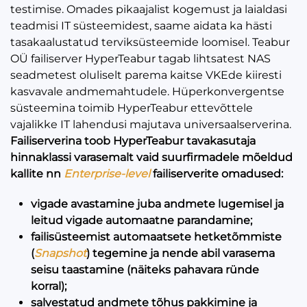
testimise. Omades pikaajalist kogemust ja laialdasi
teadmisi IT süsteemidest, saame aidata ka hästi
tasakaalustatud terviksüsteemide loomisel. Teabur
OÜ failiserver HyperTeabur tagab lihtsatest NAS
seadmetest oluliselt parema kaitse VKEde kiiresti
kasvavale andmemahtudele. Hüperkonvergentse
süsteemina toimib HyperTeabur ettevõttele
vajalikke IT lahendusi majutava universaalserverina.
Failiserverina toob HyperTeabur
tavakasutaja
hinnaklassi varasemalt vaid
suurfirmadele mõeldud
kallite nn
Enterprise-level
failiserverite omadused:
vigade avastamine juba andmete lugemisel ja
leitud vigade automaatne parandamine;
failisüsteemist automaatsete hetketõmmiste
(
Snapshot
) tegemine ja nende abil varasema
seisu taastamine (näiteks pahavara ründe
korral);
salvestatud andmete tõhus pakkimine ja