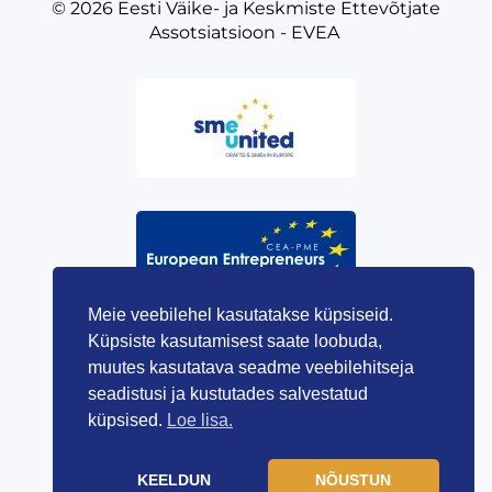
© 2026
Eesti Väike- ja Keskmiste Ettevõtjate
Assotsiatsioon - EVEA
Meie veebilehel kasutatakse küpsiseid.
Küpsiste kasutamisest saate loobuda,
muutes kasutatava seadme veebilehitseja
seadistusi ja kustutades salvestatud
küpsised.
Loe lisa.
KEELDUN
NÕUSTUN