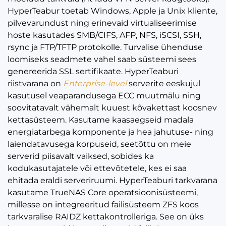
HyperTeabur toetab Windows, Apple ja Unix kliente,
pilvevarundust ning erinevaid virtualiseerimise
hoste kasutades SMB/CIFS, AFP, NFS, iSCSI, SSH,
rsync ja FTP/TFTP protokolle. Turvalise ühenduse
loomiseks seadmete vahel saab süsteemi sees
genereerida SSL sertifikaate. HyperTeaburi
riistvarana on
Enterprise-level
serverite eeskujul
kasutusel veaparandusega ECC muutmälu ning
soovitatavalt vähemalt kuuest kõvakettast koosnev
kettasüsteem. Kasutame kaasaegseid madala
energiatarbega komponente ja hea jahutuse- ning
laiendatavusega korpuseid, seetõttu on meie
serverid piisavalt vaiksed, sobides ka
kodukasutajatele või ettevõtetele, kes ei saa
ehitada eraldi serveriruumi. HyperTeaburi tarkvarana
kasutame TrueNAS Core operatsioonisüsteemi,
millesse on integreeritud failisüsteem ZFS koos
tarkvaralise RAIDZ kettakontrolleriga. See on üks