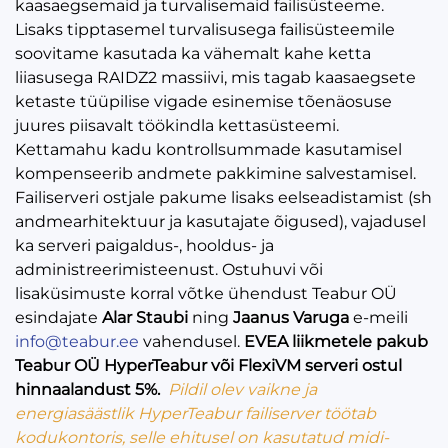
kaasaegsemaid ja turvalisemaid failisüsteeme.
Lisaks tipptasemel turvalisusega failisüsteemile
soovitame kasutada ka vähemalt kahe ketta
liiasusega RAIDZ2 massiivi, mis tagab kaasaegsete
ketaste tüüpilise vigade esinemise tõenäosuse
juures piisavalt töökindla kettasüsteemi.
Kettamahu kadu kontrollsummade kasutamisel
kompenseerib andmete pakkimine salvestamisel.
Failiserveri ostjale pakume lisaks eelseadistamist (sh
andmearhitektuur ja kasutajate õigused), vajadusel
ka serveri paigaldus-, hooldus- ja
administreerimisteenust. Ostuhuvi või
lisaküsimuste korral võtke ühendust Teabur OÜ
esindajate
Alar Staubi
ning
Jaanus Varuga
e-meili
info@teabur.ee
vahendusel.
EVEA liikmetele pakub
Teabur OÜ HyperTeabur või FlexiVM serveri ostul
hinnaalandust 5%.
Pildil olev vaikne ja
energiasäästlik HyperTeabur failiserver töötab
kodukontoris, selle ehitusel on kasutatud midi-