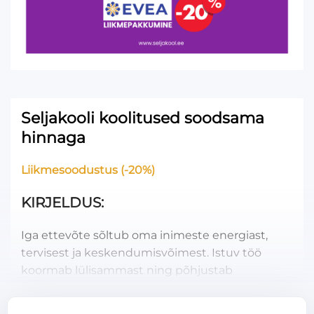
Seljakooli koolitused soodsama
hinnaga
Liikmesoodustus (-20%)
KIRJELDUS
Iga ettevõte sõltub oma inimeste energiast,
tervisest ja keskendumisvõimest. Istuv töö
koormab lülisammast ning põhjustab
lihaspingeid, väsimust ja seljavalu — need on
peamised põhjused, miks töötajad tunnevad