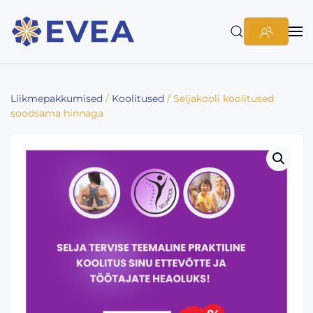
Liikmepakkumised
/
Koolitused
/ Seljakooli koolitused
soodsama hinnaga