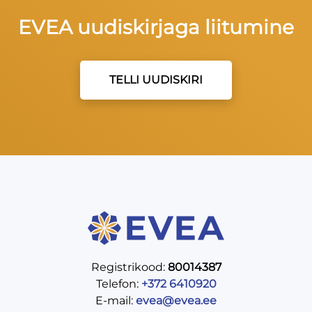
Autor / Tooteomanik:
Seljakool OÜ
EVEA uudiskirjaga liitumine
E-post:
seljakool@seljakool.ee
Kategooria:
Heaolu
,
Koolitused
TELLI UUDISKIRI
Silt:
tervisekoolitused
,
Töötervishoid
Registrikood:
80014387
Telefon:
+372 6410920
E-mail:
evea@evea.ee