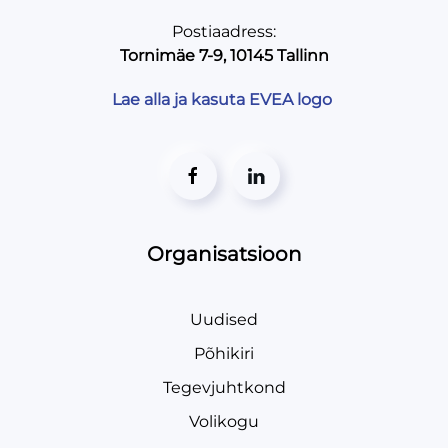
Postiaadress:
Praktiline AI kasutus
Tornimäe 7-9, 10145 Tallinn
väikeettevõttes. Tasuta koo…
Lae alla ja kasuta EVEA logo
Liikmesoodustus
Autor / Tooteomanik:
EVEA
E-post:
evea@evea.ee
WWW:
https://evea.ee
Organisatsioon
TELLI
Uudised
Põhikiri
Tegevjuhtkond
Volikogu