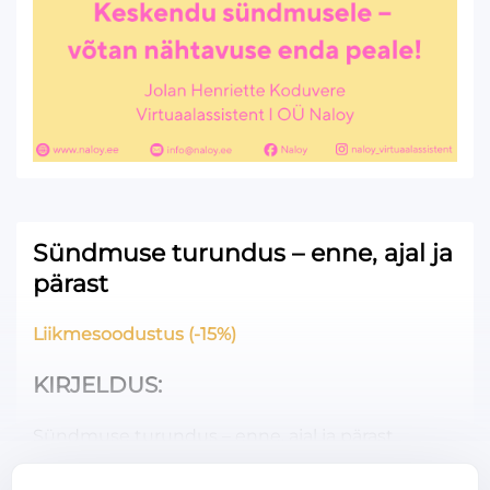
Sündmuse turundus – enne, ajal ja
pärast
Liikmesoodustus (-15%)
KIRJELDUS
Sündmuse turundus – enne, ajal ja pärast
Sündmus on paigas, aga osalejad veel leidmata?