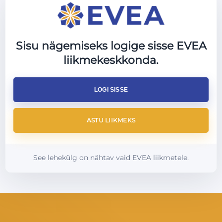
Aitan koolitused, seminarid, veebiseminarid ja
muud sündmused õigete inimesteni viia ning
kommunikatsioon enne sündmust, selle ajal ja
Sisu nägemiseks logige sisse EVEA
pärast seda järjepidevana hoida
.
liikmekeskkonda.
Koostöö võib sisaldada:
– turundusplaani koostamist;
LOGI SISSE
– sotsiaalmeedia sisu loomist;
– uudiskirjade ettevalmistamist ja saatmist;
– Facebooki sündmuse loomist;
ASTU LIIKMEKS
– registreerumiskutsete ja CTA-de koostamist;
– sündmuse kajastamist;
See lehekülg on nähtav vaid EVEA liikmetele.
– järelkommunikatsiooni ja tänupostitusi.
Tulemuseks on nähtavam sündmus, parem
osalejate kaasatus ja rohkem aega keskenduda
sellele, mida teed kõige paremini.
Sobib ettevõtetele, koolitajatele,