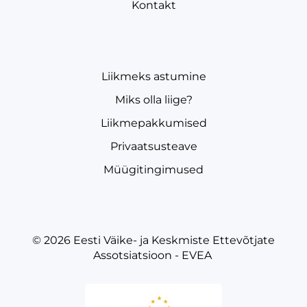
Kontakt
Asva viikingiküla hobusõit
Liikmesoodustus
Autor / Tooteomanik:
Saaremaa Viikingid OÜ
Liikmeks astumine
E-post:
annely@vikingvillage.ee
WWW:
https://saaremaaviikingid.ee/
Miks olla liige?
Liikmepakkumised
TELLI
Privaatsusteave
Müügitingimused
© 2026
Eesti Väike- ja Keskmiste Ettevõtjate
Assotsiatsioon - EVEA