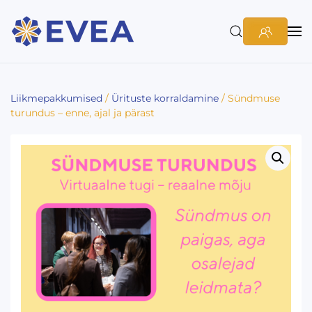
Liikmepakkumised
/
Ürituste korraldamine
/ Sündmuse
turundus – enne, ajal ja pärast