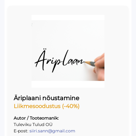
Äriplaani nõustamine
Liikmesoodustus (-40%)
Autor / Tooteomanik:
Tuleviku Tulud OÜ
E-post:
siiri.sann@gmail.com