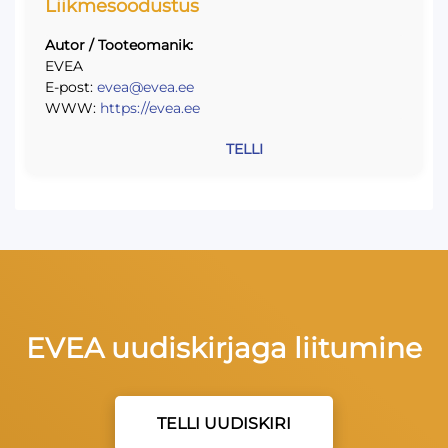
Liikmesoodustus
Autor / Tooteomanik:
EVEA
E-post:
evea@evea.ee
WWW:
https://evea.ee
TELLI
EVEA uudiskirjaga liitumine
TELLI UUDISKIRI