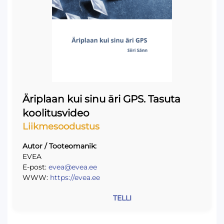
Äriplaan kui sinu äri GPS. Tasuta
koolitusvideo
Liikmesoodustus
Autor / Tooteomanik:
EVEA
E-post:
evea@evea.ee
WWW:
https://evea.ee
TELLI