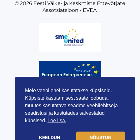
© 2026
Eesti Väike- ja Keskmiste Ettevõtjate
Assotsiatsioon - EVEA
Meie veebilehel kasutatakse küpsiseid.
Küpsiste kasutamisest saate loobuda,
muutes kasutatava seadme veebilehitseja
seadistusi ja kustutades salvestatud
küpsised.
Loe lisa.
KEELDUN
NÕUSTUN