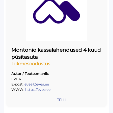
Montonio kassalahendused 4 kuud
püsitasuta
Liikmesoodustus
Autor / Tooteomanik:
EVEA
E-post:
evea@evea.ee
WWW:
https://evea.ee
TELLI