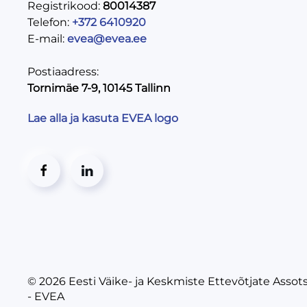
Registrikood:
80014387
Telefon:
+372 6410920
E-mail:
evea@evea.ee
Postiaadress:
Tornimäe 7-9, 10145 Tallinn
Lae alla ja kasuta EVEA logo
© 2026
Eesti Väike- ja Keskmiste Ettevõtjate Assot
- EVEA