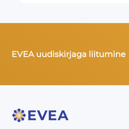
EVEA uudiskirjaga liitumine