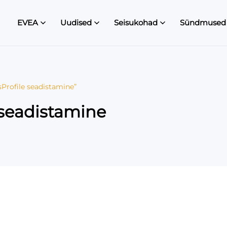
EVEA
Uudised
Seisukohad
Sündmused
sProfile seadistamine”
 seadistamine