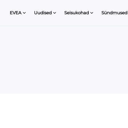
EVEA
Uudised
Seisukohad
Sündmused