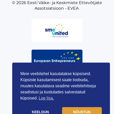
© 2026
Eesti Väike- ja Keskmiste Ettevõtjate
Assotsiatsioon - EVEA
Meie veebilehel kasutatakse küpsiseid.
Küpsiste kasutamisest saate loobuda,
muutes kasutatava seadme veebilehitseja
seadistusi ja kustutades salvestatud
küpsised.
Loe lisa.
KEELDUN
NÕUSTUN