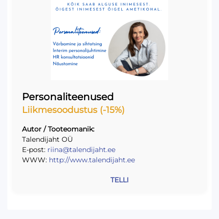
Personaliteenused
Liikmesoodustus (-15%)
Autor / Tooteomanik:
Talendijaht OÜ
E-post:
riina@talendijaht.ee
WWW:
http://www.talendijaht.ee
TELLI