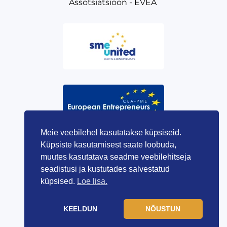
Assotsiatsioon - EVEA
Meie veebilehel kasutatakse küpsiseid.
Küpsiste kasutamisest saate loobuda,
muutes kasutatava seadme veebilehitseja
seadistusi ja kustutades salvestatud
küpsised.
Loe lisa.
KEELDUN
NÕUSTUN