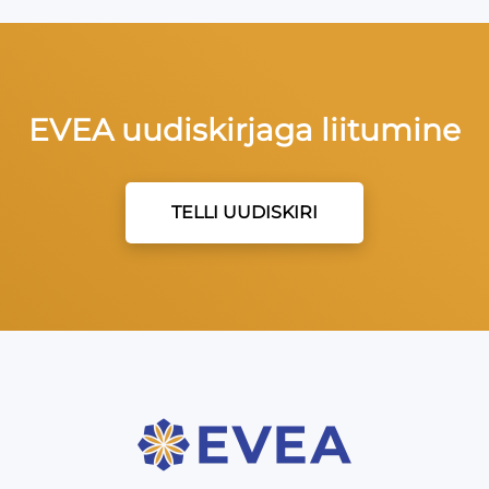
EVEA uudiskirjaga liitumine
TELLI UUDISKIRI