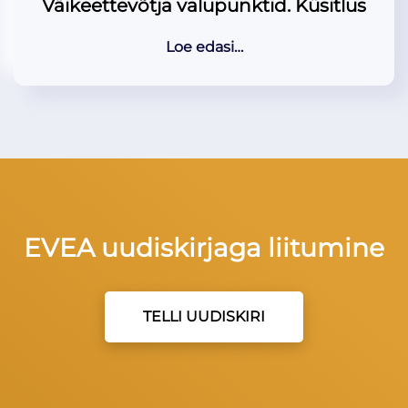
Väikeettevõtja valupunktid. Küsitlus
Loe edasi…
EVEA uudiskirjaga liitumine
TELLI UUDISKIRI