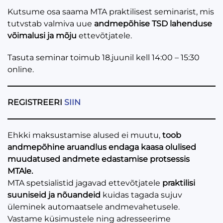
Kutsume osa saama MTA praktilisest seminarist, mis
tutvstab valmiva uue
andmepõhise TSD lahenduse
võimalusi
ja mõju
ettevõtjatele.
Tasuta seminar toimub 18.juunil kell 14:00 – 15:30
online.
REGISTREERI
SIIN
Ehkki maksustamise alused ei muutu,
toob
andmepõhine aruandlus endaga kaasa olulised
muudatused andmete edastamise protsessis
MTAle.
MTA spetsialistid jagavad ettevõtjatele
praktilisi
suuniseid ja nõuandeid
kuidas tagada sujuv
üleminek automaatsele andmevahetusele.
Vastame küsimustele ning adresseerime