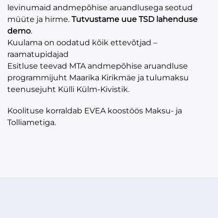
levinumaid andmepõhise aruandlusega seotud
müüte ja hirme.
Tutvustame uue TSD lahenduse
demo
.
Kuulama on oodatud kõik ettevõtjad –
raamatupidajad
Esitluse teevad MTA andmepõhise aruandluse
programmijuht Maarika Kirikmäe ja tulumaksu
teenusejuht Külli Külm-Kivistik.
Koolituse korraldab EVEA koostöös Maksu- ja
Tolliametiga.