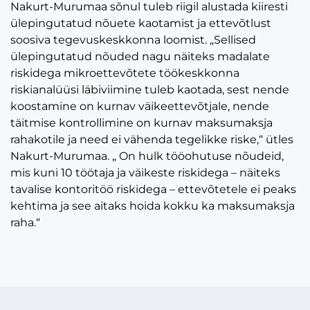
Nakurt-Murumaa sõnul tuleb riigil alustada kiiresti
ülepingutatud nõuete kaotamist ja ettevõtlust
soosiva tegevuskeskkonna loomist. „Sellised
ülepingutatud nõuded nagu näiteks madalate
riskidega mikroettevõtete töökeskkonna
riskianalüüsi läbiviimine tuleb kaotada, sest nende
koostamine on kurnav väikeettevõtjale, nende
täitmise kontrollimine on kurnav maksumaksja
rahakotile ja need ei vähenda tegelikke riske,“ ütles
Nakurt-Murumaa. „ On hulk tööohutuse nõudeid,
mis kuni 10 töötaja ja väikeste riskidega – näiteks
tavalise kontoritöö riskidega – ettevõtetele ei peaks
kehtima ja see aitaks hoida kokku ka maksumaksja
raha.“