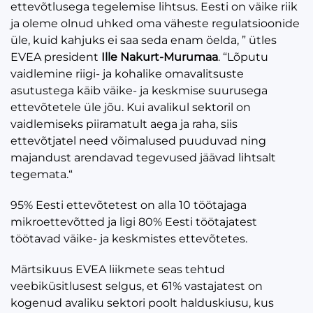
ettevõtlusega tegelemise lihtsus. Eesti on väike riik
ja oleme olnud uhked oma väheste regulatsioonide
üle, kuid kahjuks ei saa seda enam öelda, ” ütles
EVEA president
Ille Nakurt-Murumaa
. “Lõputu
vaidlemine riigi- ja kohalike omavalitsuste
asutustega käib väike- ja keskmise suurusega
ettevõtetele üle jõu. Kui avalikul sektoril on
vaidlemiseks piiramatult aega ja raha, siis
ettevõtjatel need võimalused puuduvad ning
majandust arendavad tegevused jäävad lihtsalt
tegemata.“
95% Eesti ettevõtetest on alla 10 töötajaga
mikroettevõtted ja ligi 80% Eesti töötajatest
töötavad väike- ja keskmistes ettevõtetes.
Märtsikuus EVEA liikmete seas tehtud
veebiküsitlusest selgus, et 61% vastajatest on
kogenud avaliku sektori poolt halduskiusu, kus