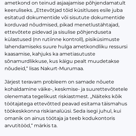
ametkond on teinud asjaajamise põhjendamatult
keeruliseks. „Ettevõtjad tõid küsitluses esile juba
esitatud dokumentide või sisutute dokumentide
korduvad nõudmised, pikad menetlustähtajad,
ettevõtete pidevad ja sisulise põhjenduseta
külastused (nn rutiinne kontroll), pisiküsimuste
lahendamiseks suure hulga ametkondliku ressursi
kaasamise, kahjuks ka ametiasutuste
sõnamurdlikkuse, kus käigu pealt muudetakse
nõudeid,“ lisas Nakurt-Murumaa.
Järjest teravam probleem on samade nõuete
kohaldamine väike-, keskmise- ja suurettevõtetele
olenemata tegelikust riskiastmest. „Näiteks kõik
töötajatega ettevõtted peavad esitama täismahus
töökeskkonna riskianalüüsi. Seda isegi juhul, kui
omanik on ainus töötaja ja teeb kodukontoris
arvutitööd,“ märkis ta.