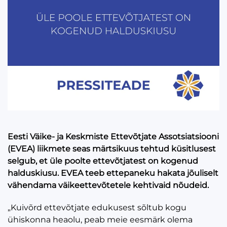
Eesti Väike- ja Keskmiste Ettevõtjate Assotsiatsiooni
(EVEA) liikmete seas märtsikuus tehtud küsitlusest
selgub, et üle poolte ettevõtjatest on kogenud
halduskiusu. EVEA teeb ettepaneku hakata jõuliselt
vähendama väikeettevõtetele kehtivaid nõudeid.
„Kuivõrd ettevõtjate edukusest sõltub kogu
ühiskonna heaolu, peab meie eesmärk olema