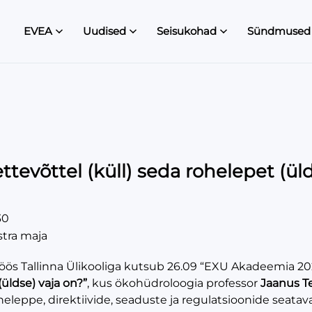
EVEA
Uudised
Seisukohad
Sündmused
ttevõttel (küll) seda rohelepet (üld
30
stra maja
töös Tallinna Ülikooliga kutsub 26.09 “EXU Akadeemia 2
(üldse) vaja on?”
, kus ökohüdroloogia professor
Jaanus T
heleppe, direktiivide, seaduste ja regulatsioonide seatav