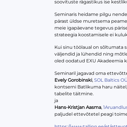
soovituste rägastikus ise kestli
Seminaris heidame pilgu nende 
pärast üldse muretsema peame. 
meie igapäevane tegevus pärisel
strateegia koostamisele ei kuluk
Kui sinu töölaual on sõltumata 
väljendid ja lühendid ning mõtled
oled oodatud EXU Akadeemia ke
Seminaril jagavad oma ettevõt
Evely Gorobinski
,
SOL Baltics O
kontserni Batlikuma haru näitel
tabelite täitmine.
ja
Hans-Kristjan Aasma
,
1Aruandlu
paljudel ettevõtetel peagi toime
https://www.tallinn.ee/et/ette