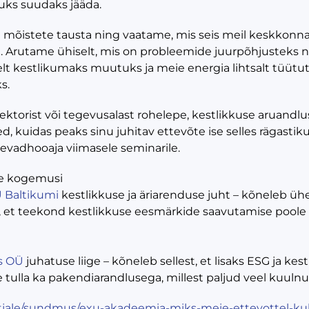
kuks suudaks jääda.
mõistete tausta ning vaatame, mis seis meil keskkonnag
Arutame ühiselt, mis on probleemide juurpõhjusteks ni
t kestlikumaks muutuks ja meie energia lihtsalt tüütute
s.
sektorist või tegevusalast rohelepe, kestlikkuse aruandl
, kuidas peaks sinu juhitav ettevõte ise selles rägastiku
vadhooaja viimasele seminarile.
te kogemusi
Ü Baltikumi
kestlikkuse ja äriarenduse juht – kõneleb üh
, et teekond kestlikkuse eesmärkide saavutamise poole 
s OÜ
juhatuse liige – kõneleb sellest, et lisaks ESG ja ke
 tulla ka pakendiarandlusega, millest paljud veel kuulnud
votjale/sundmus/exu-akadeemia-miks-meie-ettevottel-kul