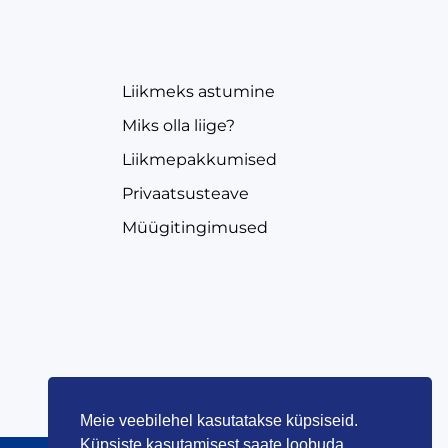
EVEA
Liikmeks astumine
Miks olla liige?
Liikmepakkumised
Privaatsusteave
Müügitingimused
Meie veebilehel kasutatakse küpsiseid.
Küpsiste kasutamisest saate loobuda,