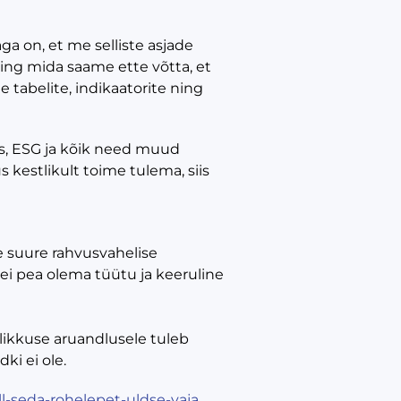
a on, et me selliste asjade
ng mida saame ette võtta, et
 tabelite, indikaatorite ning
us, ESG ja kõik need muud
s kestlikult toime tulema, siis
e suure rahvusvahelise
ei pea olema tüütu ja keeruline
stlikkuse aruandlusele tuleb
ki ei ole.
l-seda-rohelepet-uldse-vaj
a