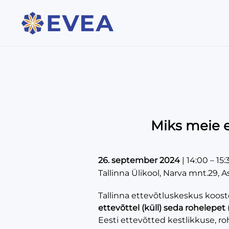
Miks meie e
26. september 2024
|
14:00
–
15:
Tallinna Ülikool, Narva mnt.29, A
Tallinna ettevõtluskeskus koos
ettevõttel (küll) seda rohelepet 
Eesti ettevõtted kestlikkuse, ro