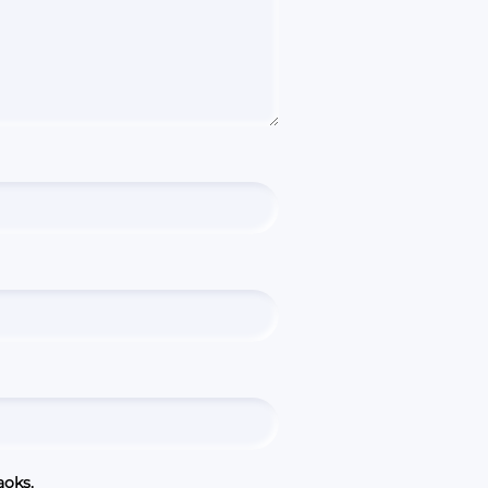
aoks.