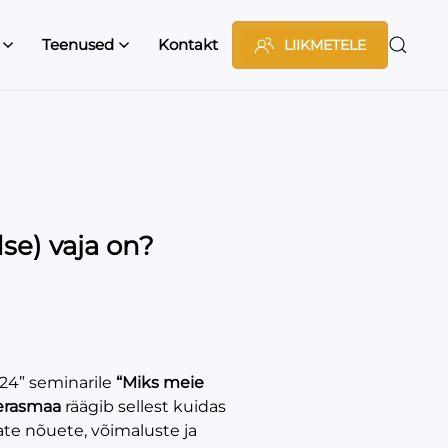
Teenused
Kontakt
LIIKMETELE
se) vaja on?
024” seminarile
“Miks meie
erasmaa
räägib sellest kuidas
ate nõuete, võimaluste ja