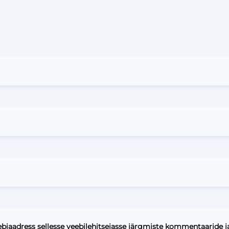
ebiaadress sellesse veebilehitsejasse järgmiste kommentaaride j