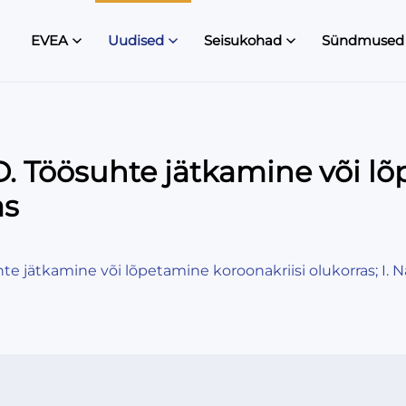
EVEA
Uudised
Seisukohad
Sündmused
 Töösuhte jätkamine või lõ
as
 jätkamine või lõpetamine koroonakriisi olukorras; I.