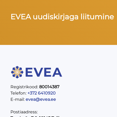
EVEA uudiskirjaga liitumine
Registrikood:
80014387
Telefon:
+372 6410920
E-mail:
evea@evea.ee
Postiaadress: