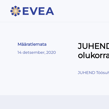
JUHEND.
Määratlemata
14 detsember, 2020
olukorr
JUHEND Töösuhte