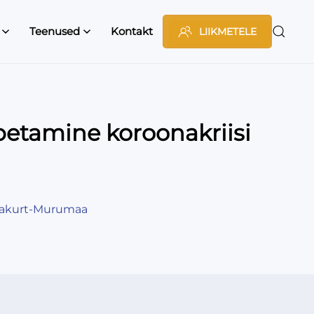
Teenused
Kontakt
LIIKMETELE
petamine koroonakriisi
 Nakurt-Murumaa