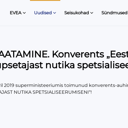
EVEA
Uudised
Seisukohad
Sündmused
ATAMINE. Konverents „Eesti 
üpsetajast nutika spetsialis
aril 2019 superministeeriumis toimunud konverents-auh
JAST NUTIKA SPETSIALISEERUMISENI“!