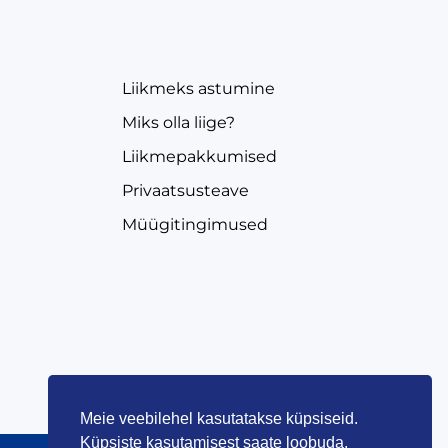
EVEA
Liikmeks astumine
Miks olla liige?
Liikmepakkumised
Privaatsusteave
Müügitingimused
Meie veebilehel kasutatakse küpsiseid.
Küpsiste kasutamisest saate loobuda,