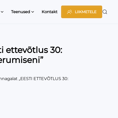
Teenused
Kontakt
LIIKMETELE
ettevõtlus 30:
eerumiseni”
innagalat „EESTI ETTEVÕTLUS 30: