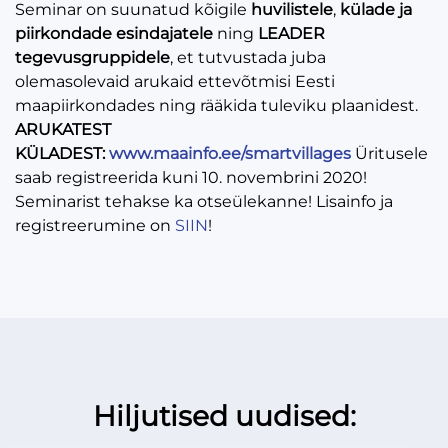
Seminar on suunatud kõigile
huvilistele
,
külade ja
piirkondade esindajatele
ning
LEADER
tegevusgruppidele
, et tutvustada juba
olemasolevaid arukaid ettevõtmisi Eesti
maapiirkondades ning rääkida tuleviku plaanidest.
ARUKATEST
KÜLADEST:
www.maainfo.ee/smartvillages
Üritusele
saab registreerida kuni 10. novembrini 2020!
Seminarist tehakse ka otseülekanne! Lisainfo ja
registreerumine on
SIIN
!
Hiljutised uudised: