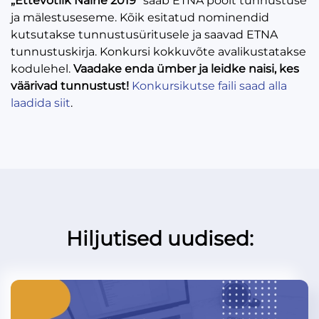
„Ettevõtlik
Naine 2019“
saab ETNA poolt tunnustuse
ja mälestuseseme. Kõik esitatud nominendid
kutsutakse tunnustusüritusele ja saavad ETNA
tunnustuskirja. Konkursi kokkuvõte avalikustatakse
kodulehel.
Vaadake enda ümber ja leidke naisi, kes
väärivad tunnustust!
Konkursikutse faili saad alla
laadida siit
.
Hiljutised uudised: