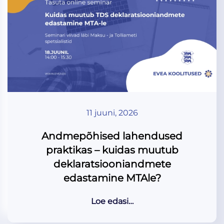
11 juuni, 2026
Andmepõhised lahendused
praktikas – kuidas muutub
deklaratsiooniandmete
edastamine MTAle?
Loe edasi…