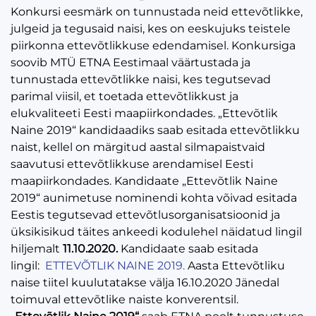
Konkursi eesmärk on tunnustada neid ettevõtlikke,
julgeid ja tegusaid naisi, kes on eeskujuks teistele
piirkonna ettevõtlikkuse edendamisel. Konkursiga
soovib MTÜ ETNA Eestimaal väärtustada ja
tunnustada ettevõtlikke naisi, kes tegutsevad
parimal viisil, et toetada ettevõtlikkust ja
elukvaliteeti Eesti maapiirkondades. „Ettevõtlik
Naine 2019“ kandidaadiks saab esitada ettevõtlikku
naist, kellel on märgitud aastal silmapaistvaid
saavutusi ettevõtlikkuse arendamisel Eesti
maapiirkondades. Kandidaate „Ettevõtlik Naine
2019“ aunimetuse nominendi kohta võivad esitada
Eestis tegutsevad ettevõtlusorganisatsioonid ja
üksikisikud täites ankeedi kodulehel näidatud lingil
hiljemalt
11.10.2020.
Kandidaate saab esitada
lingil:
ETTEVÕTLIK NAINE 2019.
Aasta Ettevõtliku
naise tiitel kuulutatakse välja 16.10.2020 Jänedal
toimuval ettevõtlike naiste konverentsil.