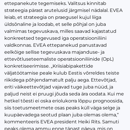
ettepanekute tegemiseks. Valitsus kinnitab
strateegia pärast arutelusid järgmisel nädalal. EVEA
leiab, et strateegia on praegusel kujul liiga
üldsõnaline ja loodab, et selle põhjal on juba
valmimas tegevuskava, milles saavad kajastatud
konkreetsed tegevused iga operatsiooniliini
valdkonnas. EVEA ettepanekud panustavad
eelkõige sellise tegevuskava majanduse- ja
ettevõtluseteemaliste operatsiooniliinide (OpL)
konkretiseerimisse. „Kriisiabipakettide
väljatöötamise peale kulub Eestis võrreldes teiste
riikidega põhjendamatult palju aega. Ettevõtjad,
eriti väikeettevõtjad vajavad tuge juba nüüd, ja
paljud neist ei pruugi jõuda seda ära oodata. Kui me
hetkel tõesti ei oska eriolukorra lõppu prognoosida,
siis toetusmeetmete osas peaks küll väga selge ja
kuupäevadega seotud plaan juba olemas olema,“
kommenteeris EVEA president Heiki Rits. Samuti
peaks olema ammu enne tänast päeva, mis on