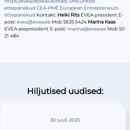
https://evea.ee/seisukohad/
.
SMEunited
ettepanekud
CEA-PME European Entrepreneurs
ettepanekud
Kontakt:
Heiki Rits
EVEA president E-
post:
evea@evea.ee
Mob 5635 5424
Marina Kaas
EVEA asepresident E-post:
marina@evea.ee
Mob 50
21 484
Hiljutised uudised:
30 juuli, 2025