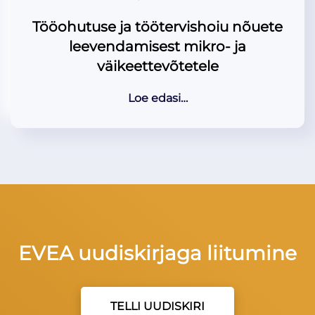
Tööohutuse ja töötervishoiu nõuete
leevendamisest mikro- ja
väikeettevõtetele
Loe edasi…
EVEA uudiskirjaga liitumine
TELLI UUDISKIRI