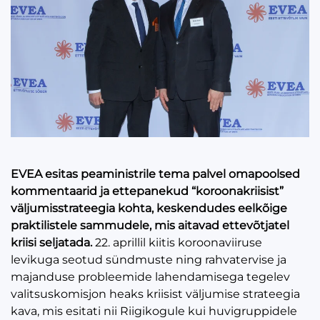
EVEA esitas peaministrile tema palvel omapoolsed
kommentaarid ja ettepanekud “koroonakriisist”
väljumisstrateegia kohta, keskendudes eelkõige
praktilistele sammudele, mis aitavad ettevõtjatel
kriisi seljatada.
22. aprillil kiitis koroonaviiruse
levikuga seotud sündmuste ning rahvatervise ja
majanduse probleemide lahendamisega tegelev
valitsuskomisjon heaks kriisist väljumise strateegia
kava, mis esitati nii Riigikogule kui huvigruppidele