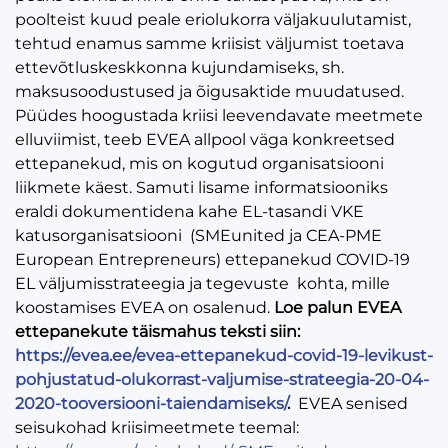
poolteist kuud peale eriolukorra väljakuulutamist,
tehtud enamus samme kriisist väljumist toetava
ettevõtluskeskkonna kujundamiseks, sh.
maksusoodustused ja õigusaktide muudatused.
Püüdes hoogustada kriisi leevendavate meetmete
elluviimist, teeb EVEA allpool väga konkreetsed
ettepanekud, mis on kogutud organisatsiooni
liikmete käest. Samuti lisame informatsiooniks
eraldi dokumentidena kahe EL-tasandi VKE
katusorganisatsiooni (SMEunited ja CEA-PME
European Entrepreneurs) ettepanekud COVID-19
EL väljumisstrateegia ja tegevuste kohta, mille
koostamises EVEA on osalenud.
Loe palun EVEA
ettepanekute täismahus teksti siin:
https://evea.ee/evea-ettepanekud-covid-19-levikust-
pohjustatud-olukorrast-valjumise-strateegia-20-04-
2020-tooversiooni-taiendamiseks/
.
EVEA senised
seisukohad kriisimeetmete teemal: