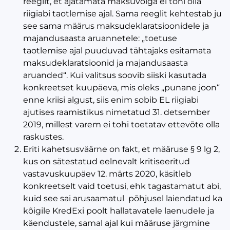
reeglit, et ajatamata maksuvõlga ei tohi olla
riigiabi taotlemise ajal. Sama reeglit kehtestab ju
see sama määrus maksudeklaratsioonidele ja
majandusaasta aruannetele: „toetuse
taotlemise ajal puuduvad tähtajaks esitamata
maksudeklaratsioonid ja majandusaasta
aruanded“. Kui valitsus soovib siiski kasutada
konkreetset kuupäeva, mis oleks „punane joon“
enne kriisi algust, siis enim sobib EL riigiabi
ajutises raamistikus nimetatud 31. detsember
2019, millest varem ei tohi toetatav ettevõte olla
raskustes.
Eriti kahetsusväärne on fakt, et määruse § 9 lg 2,
kus on sätestatud eelnevalt kritiseeritud
vastavuskuupäev 12. märts 2020, käsitleb
konkreetselt vaid toetusi, ehk tagastamatut abi,
kuid see sai arusaamatul põhjusel laiendatud ka
kõigile KredExi poolt hallatavatele laenudele ja
käendustele, samal ajal kui määruse järgmine