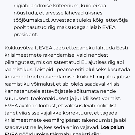
riigiabi andmise kriteerium, kuid ei saa
nõustuda, et arvesse lähevad üksnes
tööjõumaksud. Arvestada tuleks kõigi ettevõtja
poolt tasutud riigimaksudega,“ leiab EVEA
president.
Kokkuvõtvalt, EVEA teeb ettepaneku lähtuda Eesti
kriisimeetmete rakendamisel vaid nendest
piirangutest, mis on sätestatud EL ajutises riigiabi
raamistikus. Teistpidi, peame eriti oluliseks kasutada
kriisimeetmete rakendamisel kõiki EL riigiabi ajutise
raamistiku võimalusi, et abi oleks saadaval kriisis
kannatanutele ettevõtjatele sõltumata nende
suurusest, töökorraldusest ja juriidilisest vormist.
EVEA avaldab lootust, et valitsus leiab poliitilist
tahet viia sisse vajalikke korrektuure, et tagada
kriisimeetmete eesmärgipärast rakendumist ja abi
saadavust neile, kes seda enim vajavad.
Loe palun
EVEA pöördumise täismahus teksti siin: