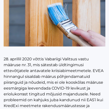
28. aprillil 2020 võttis Vabariigi Valitsus vastu
määruse nr. 31, mis sätestab üldtingimusi
ettevõtjatele antavatele kriisiabimeetmetele. EVEA
hinnangul sisaldab määrus põhjendamatuid
piiranguid ja nõudeid, mis ei ole kooskõlas määruse
eesmärgiga leevendada COVID-19 levikust ja
eriolukorrast tingitud mõjusid majandusele. Need
probleemid on kahjuks juba kandunud nii EAS’i kui
KredExi meetmete rakendusmäärustesse ja