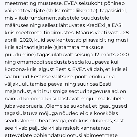
meetmetingimustesse. EVEA seisukoht põhineb
väikeettevõtjate (sh ka mitteliikmete) tagasisidel,
mis viitab fundamentaalsetele puudustele
määruses ning sellest lähtuvates KredExi ja EASi
kriisimeetmete tingimustes. Määrus võeti vastu 28.
aprillil 2020, kuid see kehtestab piiravaid tingimusi
kriisiabi taotlejatele (ajatamata maksude
puudumine) tagasiulatuvalt seisuga 12. märts 2020
ning omamoodi seadustab seda kuupäeva kui
koroona-kriisi algust Eestis. EVEA väidab, et kriis ei
saabunud Eestisse valitsuse poolt eriolukorra
väljakuulutamise päeval ning suur osa Eesti
majandust, eriti turismiga seotud tegevusalad, on
näinud koroona-kriisi laastavat mõju oma käibele
juba veebruaris. „Oleme seisukohal, et igasugused
tagasiulatuva mõjuga nõuded ei ole kooskõlas
seadusloome hea tavaga, eriti kriisiolukorras, sest
see riivab paljude kriisis raskelt kannatanud
ettevõtjate põhjendatud ootusi abimeetmete