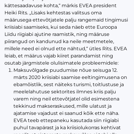
kättesaadavuse kohta,“ märkis EVEA president
Heiki Rits. „Lisaks kehtestas valitsus oma
määrusega ettevõtjatele palju rangemaid tingimusi
kriisiabi saamiseks, kui seda näeb ette Euroopa
Liidu riigiabi ajutine raamistik, ning määruse
piirangud on kandunud ka neile meetmetele,
millele need ei olnud ette nähtud,“ ütles Rits. EVEA
leiab, et määrus vajab kiiret parandamist ning
osutab järgmistele olulisimatele probleemidele:
Maksuvõlgade puudumise nõue seisuga 12.
märts 2020 kriisiabi saamise eeltingimusena on
ebamõistlik, sest näiteks turismi, toitlustuse ja
meelelahutuse sektorites ilmnes kriis palju
varem ning neil ettevõtjatel olid esimestena
tekkinud makseraskused, mille ulatust ja
ajatamise vajadust ei saanud kõik ette näha.
EVEA teeb ettepaneku kasutada siin riigiabi
puhul tavapärast ja ka kriisiolukorras kehtivat