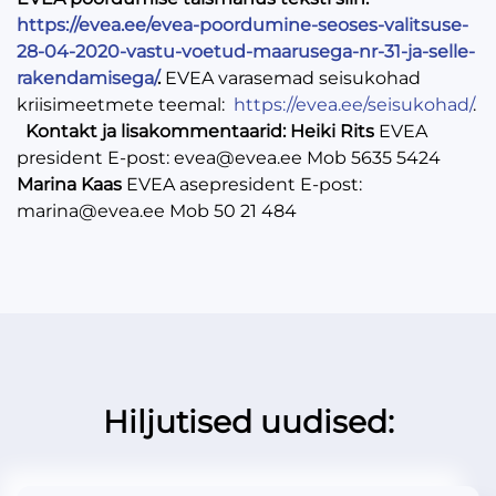
https://evea.ee/evea-poordumine-seoses-valitsuse-
28-04-2020-vastu-voetud-maarusega-nr-31-ja-selle-
rakendamisega/
.
EVEA varasemad seisukohad
kriisimeetmete teemal:
https://evea.ee/seisukohad/
.
Kontakt ja lisakommentaarid:
Heiki Rits
EVEA
president E-post: evea@evea.ee Mob 5635 5424
Marina Kaas
EVEA asepresident E-post:
marina@evea.ee Mob 50 21 484
Hiljutised uudised: