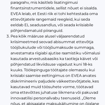
paragrahv, mis käsitleb lisatingimusi
finantsinstrumentidele, sellist nõuet ei sisalda.
EVEA leiab, et Eesti riik ei tohi kehtestada oma
ettevõtjatele rangemaid reegleid, kui seda
eeldab EL seadusandlus, või seada kriisiabile
põhjendamatuid piiranguid.
Pea kõik määruse alusel väljaarendatud
kriisimeetmed seovad abisummat ettevõtja
tööjõukulude või tööjõumaksude summaga,
arvestamata riigiabi ajutise raamistiku võimalusi
kasutada arvestusbaasiks ka taotleja käivet või
põhjendatud likviidsuse vajadust kuni 18-ks
kuuks. Töölepinguga töötajate olemasolu kui
kriisiabi saamise eeltingimus on EVEA arvates
diskrimineeriv paljudele väikeettevõtjatele, kes
kasutavad muid töösuhete vorme, töötavad
oma ettevõttes juhatuse liikmena või pakuvad
innovaatilisi personalivabu teenuseid. „Oleme
nõus, et abisaajate maksukäitumine on õiglane