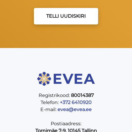
TELLI UUDISKIRI
Registrikood:
80014387
Telefon:
+372 6410920
E-mail:
evea@evea.ee
Postiaadress:
Tornimäe 7-9, 10145 Tallinn