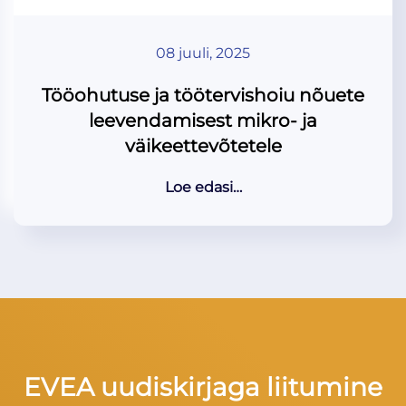
08 juuli, 2025
Tööohutuse ja töötervishoiu nõuete
leevendamisest mikro- ja
väikeettevõtetele
Loe edasi…
EVEA uudiskirjaga liitumine