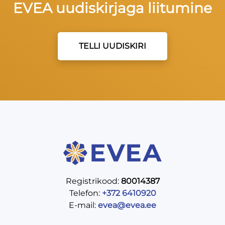
EVEA uudiskirjaga liitumine
TELLI UUDISKIRI
Registrikood:
80014387
Telefon:
+372 6410920
E-mail:
evea@evea.ee