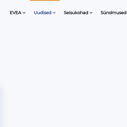
EVEA
Uudised
Seisukohad
Sündmused