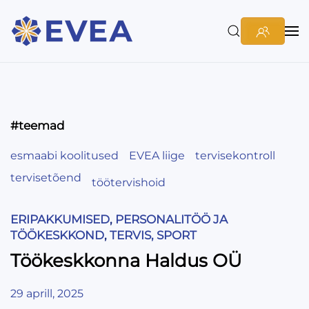
#teemad
esmaabi koolitused
EVEA liige
tervisekontroll
tervisetõend
töötervishoid
ERIPAKKUMISED
,
PERSONALITÖÖ JA
TÖÖKESKKOND
,
TERVIS, SPORT
Töökeskkonna Haldus OÜ
29 aprill, 2025