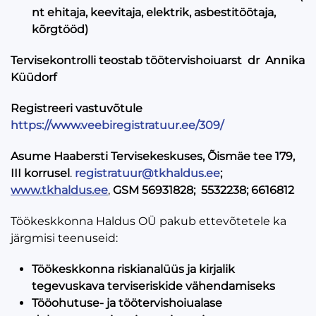
nt ehitaja, keevitaja, elektrik, asbestitöötaja,
kõrgtööd)
Tervisekontrolli teostab töötervishoiuarst dr Annika
Küüdorf
Registreeri vastuvõtule
https://www.veebiregistratuur.ee/309/
Asume Haabersti Tervisekeskuses, Õismäe tee 179,
III korrusel
.
registratuur@tkhaldus.ee
;
www.tkhaldus.ee
,
GSM 56931828; 5532238; 6616812
Töökeskkonna Haldus OÜ pakub ettevõtetele ka
järgmisi teenuseid:
Töökeskkonna riskianalüüs ja kirjalik
tegevuskava terviseriskide vähendamiseks
Tööohutuse- ja töötervishoiualase