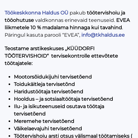
Töökeskkonna Haldus OÜ
pakub
töötervishoiu ja
tööohutuse
valdkonnas erinevaid teenuseid.
EVEA
liikmetele 10 % madalama hinnaga kui tavahind
.
Päringul kasuta parooli “EVEA”,
info@tkhaldus.ee
Teostame arstikeskuses „KÜÜDORFI
TÖÖTERVISHOID“ tervisekontrolle ettevõtete
töötajatele:
Mootorsõidukijuhi tervisetõend
Toidukäitleja tervisetõnd
Haridustöötaja tervisetõend
Hooldus – ja sotsiaaltöötaja tervisetõend
Ilu- ja isikuteenuseid osutava töötaja
tervisetõend
Meremehe tervisetõend
Väikelaevajuhi tervisetõend
Töötervishoiu arsti otsus välismaal töötamiseks (