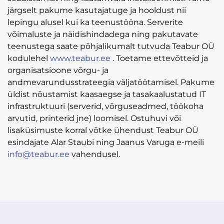
järgselt pakume kasutajatuge ja hooldust nii
lepingu alusel kui ka teenustööna. Serverite
võimaluste ja näidishindadega ning pakutavate
teenustega saate põhjalikumalt tutvuda Teabur OÜ
kodulehel
www.teabur.ee
. Toetame ettevõtteid ja
organisatsioone võrgu- ja
andmevarundusstrateegia väljatöötamisel. Pakume
üldist nõustamist kaasaegse ja tasakaalustatud IT
infrastruktuuri (serverid, võrguseadmed, töökoha
arvutid, printerid jne) loomisel. Ostuhuvi või
lisaküsimuste korral võtke ühendust Teabur OÜ
esindajate Alar Staubi ning Jaanus Varuga e-meili
info@teabur.ee
vahendusel.