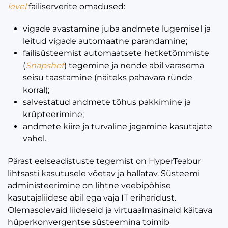
level
failiserverite omadused:
vigade avastamine juba andmete lugemisel ja
leitud vigade automaatne parandamine;
failisüsteemist automaatsete hetketõmmiste
(
Snapshot
) tegemine ja nende abil varasema
seisu taastamine (näiteks pahavara ründe
korral);
salvestatud andmete tõhus pakkimine ja
krüpteerimine;
andmete kiire ja turvaline jagamine kasutajate
vahel.
Pärast eelseadistuste tegemist on HyperTeabur
lihtsasti kasutusele võetav ja hallatav. Süsteemi
administeerimine on lihtne veebipõhise
kasutajaliidese abil ega vaja IT eriharidust.
Olemasolevaid liideseid ja virtuaalmasinaid käitava
hüperkonvergentse süsteemina toimib