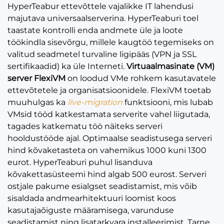
HyperTeabur ettevõttele vajalikke IT lahendusi
majutava universaalserverina. HyperTeaburi toel
taastate kontrolli enda andmete üle ja loote
töökindla sisevõrgu, millele kaugtöö tegemiseks on
valitud seadmetel turvaline ligipääs (VPN ja SSL
sertifikaadid) ka üle Interneti.
Virtuaalmasinate (VM)
server FlexiVM
on loodud VMe rohkem kasutavatele
ettevõtetele ja organisatsioonidele. FlexiVM toetab
muuhulgas ka
live-migration
funktsiooni, mis lubab
VMsid tööd katkestamata serverite vahel liigutada,
tagades katkematu töö näiteks serveri
hooldustööde ajal. Optimaalse seadistusega serveri
hind kõvaketasteta on vahemikus 1000 kuni 1300
eurot. HyperTeaburi puhul lisanduva
kõvakettasüsteemi hind algab 500 eurost. Serveri
ostjale pakume esialgset seadistamist, mis võib
sisaldada andmearhitektuuri loomist koos
kasutajaõiguste määramisega, varunduse
seadistamist ning lisatarkvara installeerimist. Tarne