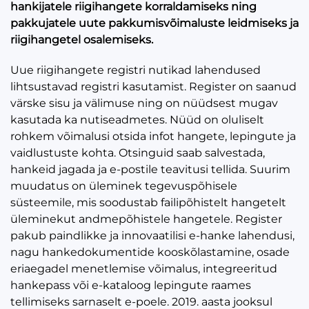
hankijatele riigihangete korraldamiseks ning
pakkujatele uute pakkumisvõimaluste leidmiseks ja
riigihangetel osalemiseks.
Uue riigihangete registri nutikad lahendused
lihtsustavad registri kasutamist. Register on saanud
värske sisu ja välimuse ning on nüüdsest mugav
kasutada ka nutiseadmetes. Nüüd on oluliselt
rohkem võimalusi otsida infot hangete, lepingute ja
vaidlustuste kohta. Otsinguid saab salvestada,
hankeid jagada ja e-postile teavitusi tellida. Suurim
muudatus on üleminek tegevuspõhisele
süsteemile, mis soodustab failipõhistelt hangetelt
üleminekut andmepõhistele hangetele. Register
pakub paindlikke ja innovaatilisi e-hanke lahendusi,
nagu hankedokumentide kooskõlastamine, osade
eriaegadel menetlemise võimalus, integreeritud
hankepass või e-kataloog lepingute raames
tellimiseks sarnaselt e-poele. 2019. aasta jooksul