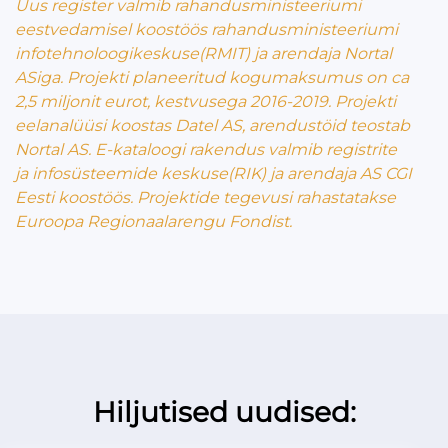
Uus register valmib rahandusministeeriumi
eestvedamisel koostöös rahandusministeeriumi
infotehnoloogikeskuse(RMIT) ja arendaja Nortal
ASiga. Projekti planeeritud kogumaksumus on ca
2,5 miljonit eurot, kestvusega 2016-2019. Projekti
eelanalüüsi koostas Datel AS, arendustöid teostab
Nortal AS. E-kataloogi rakendus valmib
r
egistrite
ja
i
nfosüsteemide
k
eskuse(RIK) ja arendaja AS CGI
Eesti koostöös. Projektide tegevusi rahastatakse
Euroopa Regionaalarengu Fondist.
Hiljutised uudised: