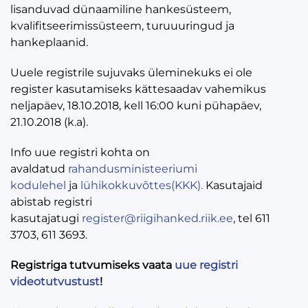
lisanduvad dünaamiline hankesüsteem,
kvalifitseerimissüsteem, turuuuringud ja
hankeplaanid.
Uuele registrile sujuvaks üleminekuks ei ole
register kasutamiseks kättesaadav vahemikus
neljapäev, 18.10.2018, kell 16:00 kuni pühapäev,
21.10.2018 (k.a).
Info uue registri kohta on
avaldatud
rahandusministeeriumi
kodulehel
ja
lühikokkuvõttes(KKK).
Kasutajaid
abistab registri
kasutajatugi
register@riigihanked.riik.ee
, tel 611
3703, 611 3693.
Registriga tutvumiseks vaata
uue registri
videotutvustust
!