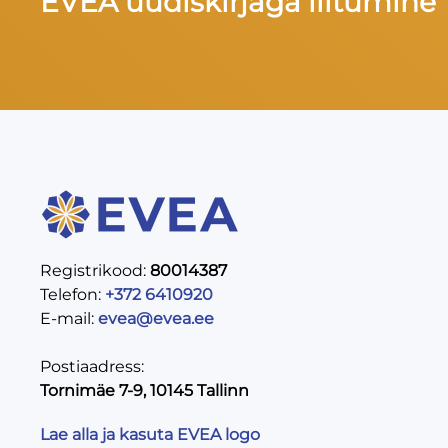
EVEA uudiskirjaga liitumine
Registrikood:
80014387
Telefon:
+372 6410920
E-mail:
evea@evea.ee
Postiaadress:
Tornimäe 7-9, 10145 Tallinn
Lae alla ja kasuta EVEA logo