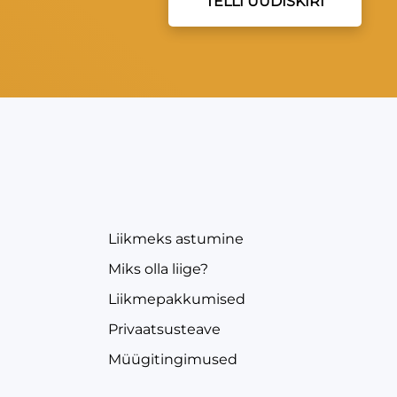
TELLI UUDISKIRI
EVEA
Liikmeks astumine
Miks olla liige?
Liikmepakkumised
Privaatsusteave
Müügitingimused