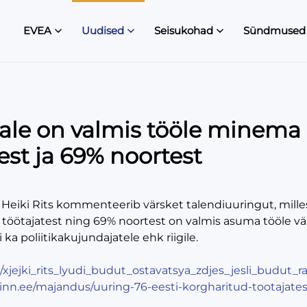
EVEA
Uudised
Seisukohad
Sündmused
ale on valmis tööle minema
est ja 69% noortest
eiki Rits kommenteerib värsket talendiuuringut, millest 
töötajatest ning 69% noortest on valmis asuma tööle väl
 ka poliitikakujundajatele ehk riigile.
.ee/xjejki_rits_lyudi_budut_ostavatsya_zdjes_jesli_budut
inn.ee/majandus/uuring-76-eesti-korgharitud-tootajates