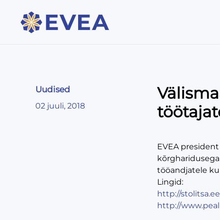
Välisma
Uudised
02 juuli, 2018
töötajat
EVEA president H
kõrgharidusega 
tööandjatele kui
Lingid:
http://stolitsa
http://www.peal