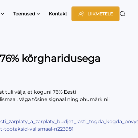
Teenused
Kontakt
LIIKMETELE
 76% kõrgharidusega
tuli välja, et koguni 76% Eesti
ismaal. Väga tõsine signaal ning ohumärk nii
_rasti_zarplaty_a_zarplaty_budjet_rasti_togda_kogda_povy
t-tootaksid-valismaal-n223981