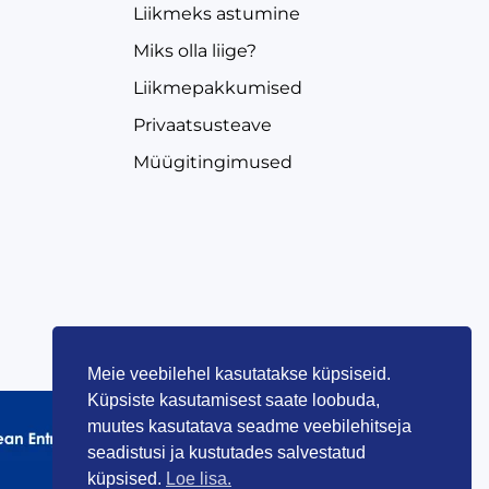
Liikmeks astumine
Miks olla liige?
Liikmepakkumised
Privaatsusteave
Müügitingimused
Meie veebilehel kasutatakse küpsiseid.
Küpsiste kasutamisest saate loobuda,
muutes kasutatava seadme veebilehitseja
seadistusi ja kustutades salvestatud
küpsised.
Loe lisa.