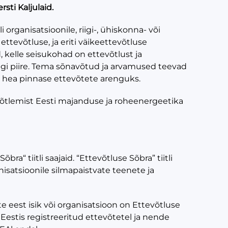
rsti Kaljulaid.
 organisatsioonile, riigi-, ühiskonna- või
ettevõtluse, ja eriti väikeettevõtluse
id, kelle seisukohad on ettevõtlust ja
riigi piire. Tema sõnavõtud ja arvamused teevad
s hea pinnase ettevõtete arenguks.
mõtlemist Eesti majanduse ja roheenergeetika
ra“ tiitli saajaid. “Ettevõtluse Sõbra” tiitli
anisatsioonile silmapaistvate teenete ja
 eest isik või organisatsioon on Ettevõtluse
estis registreeritud ettevõtetel ja nende