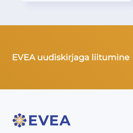
EVEA uudiskirjaga liitumine