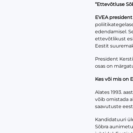
“Ettevõtluse Sõ
EVEA president
poliitikategelas
edendamisel. Sel 
ettevõtlikust es
Eestit suuremak
President Kerst
osas on märgat
Kes või mis on 
Alates 1993. aast
võib omistada ak
saavutuste eest 
Kandidatuuri ül
Sõbra aunimetus