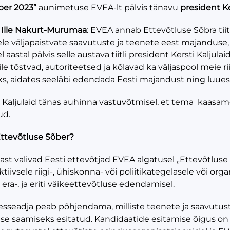
ber 2023”
aunimetuse EVEA-lt pälvis tänavu
president Ke
 Ille Nakurt-Murumaa
: EVEA annab Ettevõtluse Sõbra tiitli
ele väljapaistvate saavutuste ja teenete eest majanduse, 
aastal pälvis selle austava tiitli president Kersti Kaljula
ile tõstvad, autoriteetsed ja kõlavad ka väljaspool meie 
s, aidates seeläbi edendada Eesti majandust ning luue
i Kaljulaid tänas auhinna vastuvõtmisel, et tema kaasa
ud.
Ettevõtluse Sõber?
ast valivad Eesti ettevõtjad EVEA algatusel „Ettevõtluse Sõb
tiivsele riigi-, ühiskonna- või poliitikategelasele või org
era-, ja eriti väikeettevõtluse edendamisel.
esseadja peab põhjendama, milliste teenete ja saavutuste
e saamiseks esitatud. Kandidaatide esitamise õigus on E