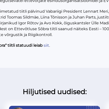
 tegutsevatel ettevõtjate esindusorganisatsioonidel ja EV
metatud tiitli pälvinud Vabariigi President Lennart Meri,
id Toomas Sildmäe, Liina Tõnisson ja Juhan Parts, justii
kirjanikud Igor Rõtov ja Avo Kokk, õiguskantsler Ülle Ma
est on Ettevõtluse Sõbra tiitli saanud näiteks Eesti – 
võrgustik ja Riigikontroll.
a“ tiitli statuudi leiab
siit
.
Hiljutised uudised: