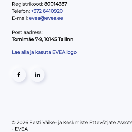
Registrikood:
80014387
Telefon:
+372 6410920
E-mail:
evea@evea.ee
Postiaadress:
Tornimäe 7-9, 10145 Tallinn
Lae alla ja kasuta EVEA logo
© 2026
Eesti Väike- ja Keskmiste Ettevõtjate Assot
- EVEA