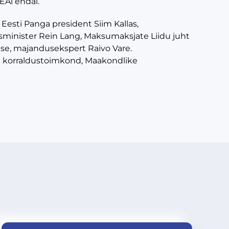
EAl endal.
 Eesti Panga president Siim Kallas,
tsminister Rein Lang, Maksumaksjate Liidu juht
dise, majandusekspert Raivo Vare.
100 korraldustoimkond, Maakondlike