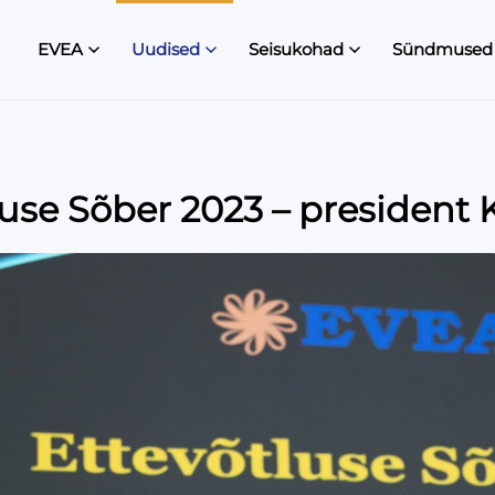
EVEA
Uudised
Seisukohad
Sündmused
use Sõber 2023 – president K