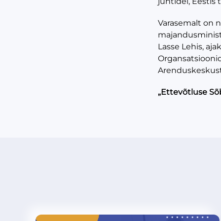
juhtidel, Eestis
Varasemalt on ni
majandusministr
Lasse Lehis, aja
Organsatsioonid
Arenduskeskuste 
„Ettevõtluse Sõbr