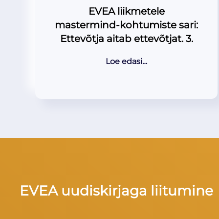
EVEA liikmetele
mastermind-kohtumiste sari:
Ettevõtja aitab ettevõtjat. 3.
Loe edasi…
EVEA uudiskirjaga liitumine