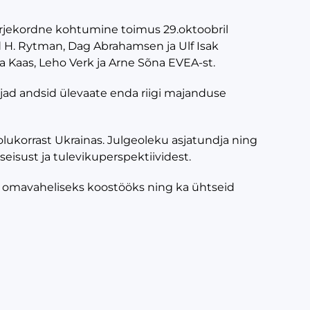
ärjekordne kohtumine toimus 29.oktoobril
 H. Rytman, Dag Abrahamsen ja Ulf Isak
na Kaas, Leho Verk ja Arne Sõna EVEA-st.
ajad andsid ülevaate enda riigi majanduse
 olukorrast Ukrainas. Julgeoleku asjatundja ning
eisust ja tulevikuperspektiividest.
e omavaheliseks koostööks ning ka ühtseid