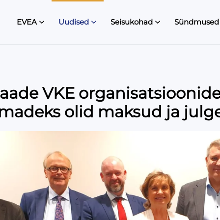
EVEA
Uudised
Seisukohad
Sündmused
ade VKE organisatsioonide
madeks olid maksud ja julg