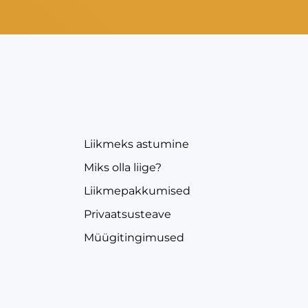
EVEA
Liikmeks astumine
Miks olla liige?
Liikmepakkumised
Privaatsusteave
Müügitingimused