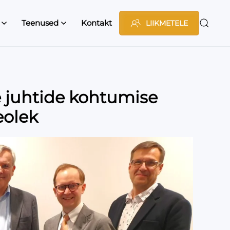
Teenused
Kontakt
LIIKMETELE
 juhtide kohtumise
eolek