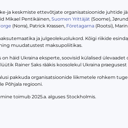
e-ja keskmiste ettevõtjate organisatsioonide juhtide j
sid Mikael Pentikäinen,
Suomen Yrittäjät
(Soome), Jørund
orge
(Norra), Patrick Krassen,
Företagarna
(Rootsi), Mari
aksutemaatika ja julgeolekuolukord. Kõigi riikide esind
 ning muudatustest
maksupoliitikas.
s on häid Ukraina eksperte, soovisid külalised ülevaadet
lüütik Rainer Saks rääkis koosolekul Ukraina praegusest s
alusi pakkuda organisatsioonide liikmetele rohkem tug
e Põhjala regiooni.
mine toimub 2025.a. alguses Stockholmis.