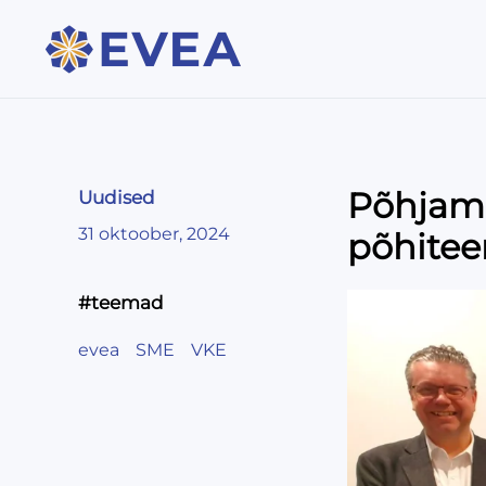
Põhjama
Uudised
31 oktoober, 2024
põhitee
#teemad
evea
SME
VKE