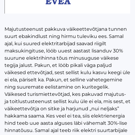
Majutusteenust pakkuva väikeettevõtjana tunnen
suurt ebakindlust ning hirmu tuleviku ees. Samal
ajal, kui suured elektritarbijad saavad riigilt
maksukingituse, lööb uuest aastast lisanduv 30%
suurune elektrihinna tõus minusuguse väikese
tegija jalust. Pakun, et lööb pikali väga paljud
väikesed ettevõtjad, sest sellist kulu kasvu keegi üle
ei ela, päriselt ka. Pakun, et selline vahetegemine
ning suuremate eelistamine on kuritegelik.
Väikesed turismiettevõtjad, kes pakuvad majutus-
ja toitlustusteenust sellist kulu üle ei ela, mis sest, et
väikeettevõtja on sitke ja harjunud „nui neljaks”
hakkama saama. Kes veel ei tea, siis elektrienergia
hind teeb uue aasta alguses läbi vähemalt 30%-lise
hinnatõusu. Samal ajal teeb riik elektri suurtarbijale