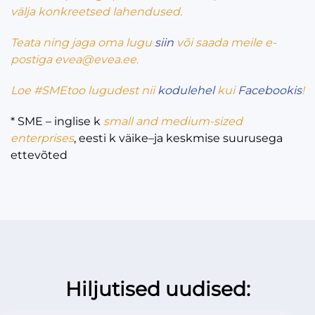
välja konkreetsed lahendused.
Teata ning jaga oma lugu
siin
või saada meile e-
postiga evea@evea.ee.
Loe
#SMEtoo
lugudest nii
kodulehel
kui
Facebookis
!
* SME – inglise k
small and medium-sized
enterprises
, eesti k väike–ja keskmise suurusega
ettevõted
Hiljutised uudised: