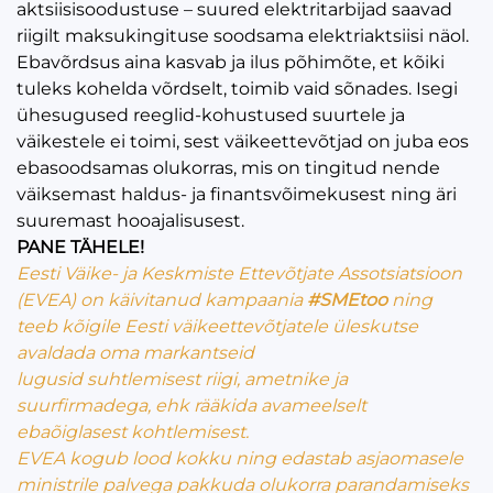
aktsiisisoodustuse – suured elektritarbijad saavad
riigilt maksukingituse soodsama elektriaktsiisi näol.
Ebavõrdsus aina kasvab ja ilus põhimõte, et kõiki
tuleks kohelda võrdselt, toimib vaid sõnades. Isegi
ühesugused reeglid-kohustused suurtele ja
väikestele ei toimi, sest väikeettevõtjad on juba eos
ebasoodsamas olukorras, mis on tingitud nende
väiksemast haldus- ja finantsvõimekusest ning äri
suuremast hooajalisusest.
PANE TÄHELE!
Eesti Väike- ja Keskmiste Ettevõtjate Assotsiatsioon
(EVEA) on käivitanud kampaania
#SMEtoo
ning
teeb kõigile Eesti väikeettevõtjatele üleskutse
avaldada oma markantseid
lugusid suhtlemisest riigi, ametnike ja
suurfirmadega, ehk rääkida avameelselt
ebaõiglasest kohtlemisest.
EVEA kogub lood kokku ning edastab asjaomasele
ministrile palvega pakkuda olukorra parandamiseks