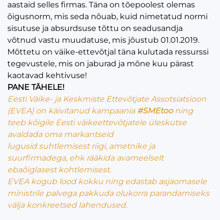
aastaid selles firmas. Täna on tõepoolest olemas
õigusnorm, mis seda nõuab, kuid nimetatud normi
sisutuse ja absurdsuse tõttu on seadusandja
võtnud vastu muudatuse, mis jõustub 01.01.2019.
Mõttetu on väike-ettevõtjal täna kulutada ressurssi
tegevustele, mis on jaburad ja mõne kuu pärast
kaotavad kehtivuse!
PANE TÄHELE!
Eesti Väike- ja Keskmiste Ettevõtjate Assotsiatsioon
(EVEA) on käivitanud kampaania
#SMEtoo
ning
teeb kõigile Eesti väikeettevõtjatele üleskutse
avaldada oma markantseid
lugusid suhtlemisest riigi, ametnike ja
suurfirmadega, ehk rääkida avameelselt
ebaõiglasest kohtlemisest.
EVEA kogub lood kokku ning edastab asjaomasele
ministrile palvega pakkuda olukorra parandamiseks
välja konkreetsed lahendused.