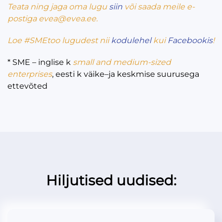
Teata ning jaga oma lugu
siin
või saada meile e-
postiga evea@evea.ee.
Loe
#SMEtoo
lugudest nii
kodulehel
kui
Facebookis
!
* SME – inglise k
small and medium-sized
enterprises
, eesti k väike–ja keskmise suurusega
ettevõted
Hiljutised uudised: