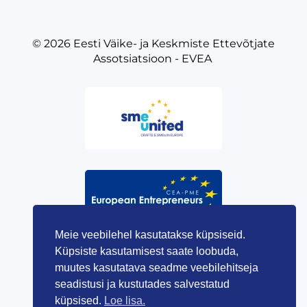
© 2026
Eesti Väike- ja Keskmiste Ettevõtjate
Assotsiatsioon - EVEA
Meie veebilehel kasutatakse küpsiseid.
Küpsiste kasutamisest saate loobuda,
muutes kasutatava seadme veebilehitseja
seadistusi ja kustutades salvestatud
küpsised.
Loe lisa.