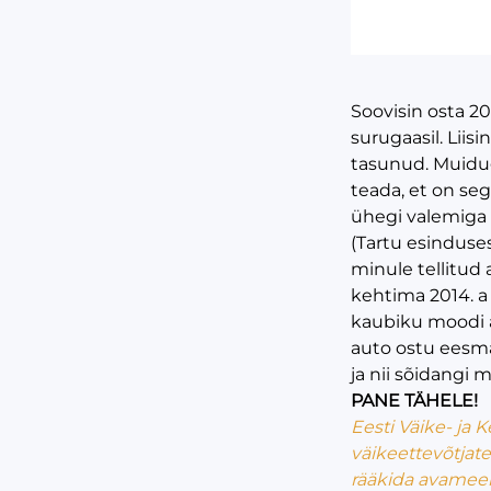
Soovisin osta 2
surugaasil. Liis
tasunud. Muidugi
teada, et on se
ühegi valemiga 
(Tartu esinduses
minule tellitud
kehtima 2014. 
kaubiku moodi a
auto ostu eesmär
ja nii sõidangi
PANE TÄHELE!
Eesti Väike- ja
väikeettevõtjat
rääkida avameel