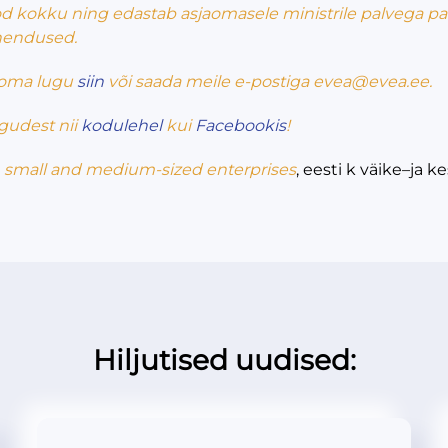
 kokku ning edastab asjaomasele ministrile palvega pa
hendused.
 oma lugu
siin
või saada meile e-postiga evea@evea.ee.
gudest nii
kodulehel
kui
Facebookis
!
k
small and medium-sized enterprises
, eesti k väike–ja
Hiljutised uudised: