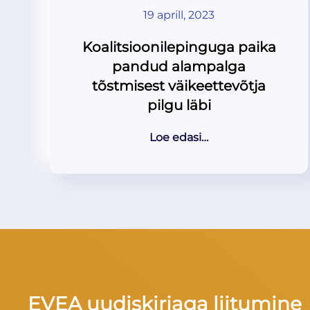
19 aprill, 2023
Koalitsioonilepinguga paika
pandud alampalga
tõstmisest väikeettevõtja
pilgu läbi
Loe edasi…
EVEA uudiskirjaga liitumine