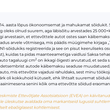
014. aasta lõpus ökonoomsemat ja mahukamat sõidukit. Se
ing oleks olnud suurem, aga läbisõitu arvestades 25 000+
 arvestasin, et ettevõttele autot ostes saan käibemaksu 
gadus arvele võtmisega, mis päädis müügimehe kirjaga „T
N1-sõidukiks registreerida ja see on pisut keeruliseks 
t), kuidas ta pidas maanteeametiga vaidlusi Saksa tehase
2
 auto tagaluugi cm
on ikkagi õigesti arvutatud, et seda
a detsembrist autode käibemaksu seaduse muudatused
uto, mis ettevõtte vajadusi rahuldaks, sest minu tööko
k oli kokkuhoid kütuselt, ehk lihtsalt suuremat sõidukit
 maainimesena senini kõik oma ettevõtte sõidud eraoma
 Keskmiste Ettevõtjate Assotsiatsioon (EVEA) on käivitan
ele üleskutse avaldada oma markantseid lugusid suhtlemi
selt ebaõiglasest kohtlemisest.