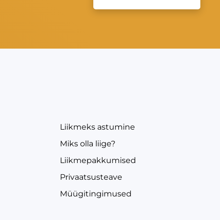
EVEA
Liikmeks astumine
Miks olla liige?
Liikmepakkumised
Privaatsusteave
Müügitingimused