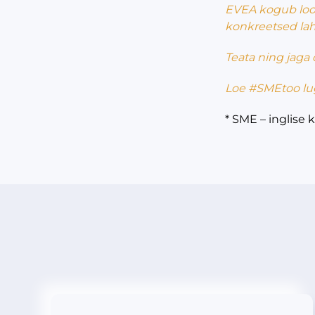
EVEA kogub lood
konkreetsed la
Teata ning jaga
Loe
#SMEtoo
lu
* SME – inglise 