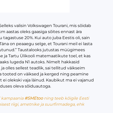
lleks valisin Volkswagen Tourani, mis sõidab
km aastas oleks gaasiga sõites ennast ära
tagastuse 20%. Kui auto juba Eestis oli, sain
äna on peaaegu selge, et Tourani meil ei lasta
osutunud.” Taustalooks jutustas müügimees
 ja Tartu Ülikooli matemaatikute toel, et kas
 saaks lugeda N1 autoks. Nimelt hakkasid
,
ja olles sellest teadlik, sai tellitud väikseim
ja tooted on väiksed ja kerged ning peamine
 ei olekski vaja läinud. Kaubikut ma ei vajanud
nduses oleva sõiduautoga.
ud kampaania
#SMEtoo
ning teeb kõigile Eesti
sest riigi, ametnike ja suurfirmadega, ehk