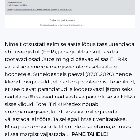
Nimelt otsustati eelmise aasta lõpus taas uuendada
ehitusregistrit (EHR), ja nagu ikka rikuti ära ka
töötavad osad. Juba mingid päevad ei saa EHR-is
väljastada energiamärgiseid olemasolevatele
hoonetele. Suheldes teisipäeval (07.01.2020) nende
klienditoega, öeldi, et nad on probleemist teadlikud,
et see olevat parandatud ja loodetavasti järgmiseks
nädalaks (!!!) saavad nad vastava paranduse ka EHR-i
sisse viidud. Tore IT riik! Kredex nõuab
energiamärgiseid, kuid tarkvara, millega seda
väljastada, ei tööta. Ja sellega lihtsalt venitatakse.
Mina pean omakorda klientidele seletama, et miks
ei saa märgist väljastada ….
PANE TÄHELE!