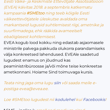
Eesti Väike- ja Keskmiste Ettevõtjate Assotsiatsioon
(EVEA) käivitas 2018. a septembris katkematu
kampaania
#SMEtoo
ning teeb kõigile Eesti
väikeettevõtjatele üleskutse avaldada oma
markantseid lugusid suhtlemisest riigi, ametnike ja
suurfirmadega, ehk rääkida avameelselt
ebaõiglasest kohtlemisest.
EVEA kogub lood kokku ning edastab asjaomasele
ministrile palvega pakkuda olukorra parandamiseks
välja konkreetsed lahendused. EVEAle saadetud
lugudest enamus on jõudnud kas
peaministribüroosse ja/või mõne teise konkreetse
ametkonnani. Hoiame Sind toimuvaga kursis.
Teata ning jaga oma lugu
siin
või saada meile e-
postiga evea@evea.ee.
Loe
#SMEtoo
lugudest nii
kodulehel
kui
Facebookis
!