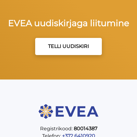
EVEA uudiskirjaga liitumine
TELLI UUDISKIRI
Registrikood:
80014387
Telefon:
+372 6410920