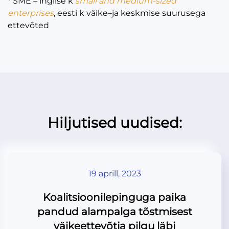
* SME – inglise k
small and medium-sized
enterprises
, eesti k väike–ja keskmise suurusega
ettevõted
Hiljutised uudised:
19 aprill, 2023
Koalitsioonilepinguga paika
pandud alampalga tõstmisest
väikeettevõtja pilgu läbi