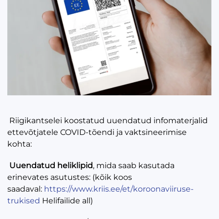
Riigikantselei koostatud uuendatud infomaterjalid
ettevõtjatele COVID-tõendi ja vaktsineerimise
kohta:
Uuendatud heliklipid
, mida saab kasutada
erinevates asutustes: (kõik koos
saadaval:
https://www.kriis.ee/et/koroonaviiruse-
trukised
Helifailide all)