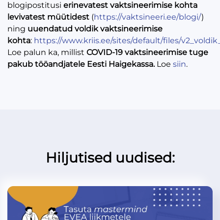
blogipostitusi
erinevatest vaktsineerimise kohta
levivatest müütidest
(
https://vaktsineeri.ee/blogi/
)
ning
uuendatud voldik vaktsineerimise
kohta
:
https://www.kriis.ee/sites/default/files/v2_vo
Loe palun ka, millist
COVID-19 vaktsineerimise tuge
pakub tööandjatele Eesti Haigekassa.
Loe
siin
.
Hiljutised uudised: