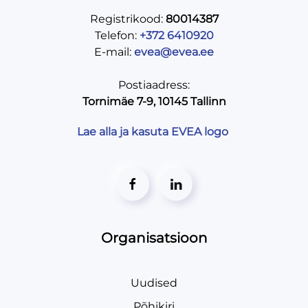
Registrikood:
80014387
Telefon:
+372 6410920
E-mail:
evea@evea.ee
Postiaadress:
Tornimäe 7-9, 10145 Tallinn
Lae alla ja kasuta EVEA logo
Organisatsioon
Uudised
Põhikiri