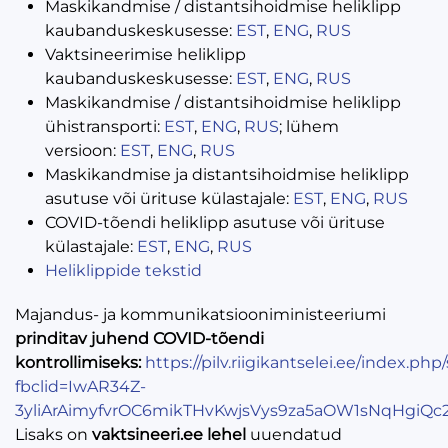
Maskikandmise / distantsihoidmise heliklipp
kaubanduskeskusesse:
EST
,
ENG
,
RUS
Vaktsineerimise heliklipp
kaubanduskeskusesse:
EST
,
ENG
,
RUS
Maskikandmise / distantsihoidmise heliklipp
ühistransporti:
EST
,
ENG
,
RUS
; lühem
versioon:
EST
,
ENG
,
RUS
Maskikandmise ja distantsihoidmise heliklipp
asutuse või ürituse külastajale:
EST
,
ENG
,
RUS
COVID-tõendi heliklipp asutuse või ürituse
külastajale:
EST
,
ENG
,
RUS
Heliklippide tekstid
Majandus- ja kommunikatsiooniministeeriumi
prinditav juhend COVID-tõendi
kontrollimiseks:
https://pilv.riigikantselei.ee/index.
fbclid=IwAR34Z-
3yliArAimyfvrOC6mikTHvKwjsVys9za5aOW1sNqHgiQc
Lisaks on
vaktsineeri.ee lehel
uuendatud