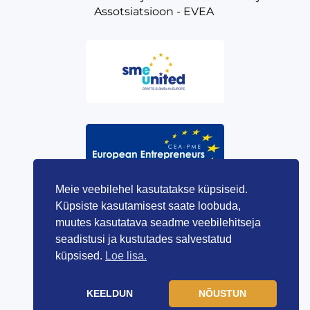
Assotsiatsioon - EVEA
Meie veebilehel kasutatakse küpsiseid.
Küpsiste kasutamisest saate loobuda,
muutes kasutatava seadme veebilehitseja
seadistusi ja kustutades salvestatud
küpsised.
Loe lisa.
KEELDUN
NÕUSTUN